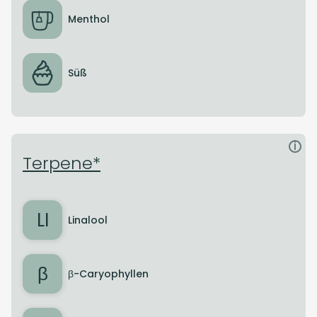
Menthol
Süß
i
Terpene*
LI
Linalool
β
β-Caryophyllen