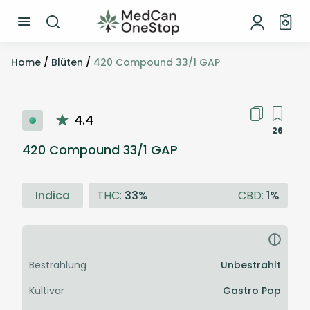
Home
/
Blüten
/
420 Compound 33/1 GAP
4.4
26
420 Compound 33/1 GAP
Indica
THC:
33%
CBD:
1%
i
Bestrahlung
Unbestrahlt
Kultivar
Gastro Pop