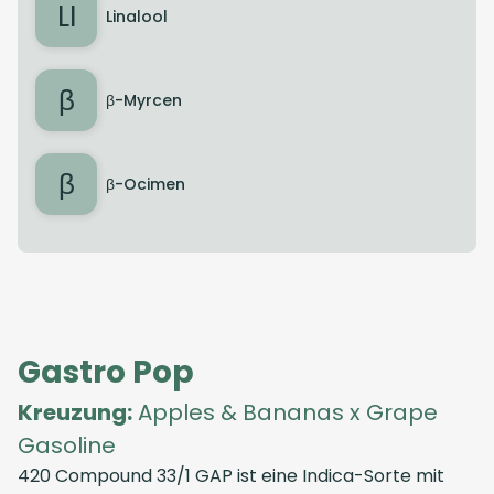
LI
Linalool
β
β-Myrcen
β
β-Ocimen
Gastro Pop
Kreuzung:
Apples & Bananas x Grape
Gasoline
420 Compound 33/1 GAP ist eine Indica-Sorte mit