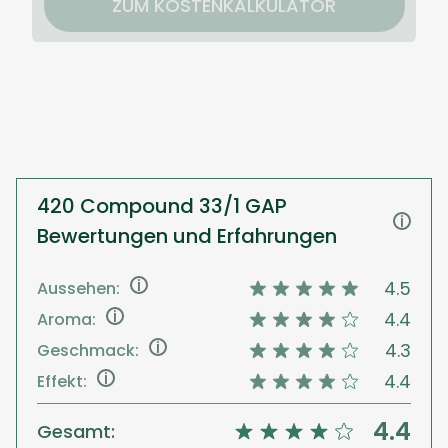
ZUM KOSTENKALKULATOR
420 Compound 33/1 GAP
i
Bewertungen und Erfahrungen
i
4.5
Aussehen:
i
4.4
Aroma:
i
4.3
Geschmack:
i
4.4
Effekt:
4.4
Gesamt: