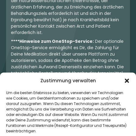
der naturwissenschaftlichen Erkenntnisse, der
ärztlichen Erfahrung, der zu Erreichung des ärztlichen
Behandlungsziels erforderlich ist und sich in der
Erprobung bewährt hat) je nach Krankheitsbild kein
persönlicher Kontakt zwischen Arzt und Patient
erforderlich ist.
****Hinweise zum OneStop-Service:
Der optionale
OneStop-Service ermöglicht es Dir, die Zahlung für
Deine Medikation direkt über unsere Plattform zu
autorisieren, sodass die Apotheke den Betrag ohne
zusätzlichen Aufwand Deinerseits einziehen kann. Die
tatsächliche Bestellung und Abgabe der Arzneimittel
erfolgt jedoch ausschließlich über die jeweilige
Zustimmung verwalten
Apotheke. Der Kaufvertrag entsteht stets zwischen
Dir und der Apotheke. Unser OneStop-Service stellt
Um die besten Erlebnisse zu bieten, verwenden wir Technologien
kein pharmazeutisches Angebot dar, sondern dient
wie Cookies, um Geräteinformationen zu speichern und/oder
darauf zuzugreifen. Wenn Du diesen Technologien zustimmst,
lediglich der komfortablen Zahlungsabwicklung. Die
ermöglichst Du uns die Verarbeitung von Daten wie Surfverhalten
Nutzung ist freiwillig und hat keinerlei Einfluss auf die
oder eindeutigen IDs auf dieser Website. Wenn Du nicht zustimmst
ärztliche Therapieentscheidung oder die Wahl der
oder Deine Zustimmung widerrufst, kann dies bestimmte
verschriebenen Medikation. Apotheken sind rechtlich
Funktionen und Merkmale (Rezept-Konfigurator und Treuepunkte)
unabhängig und unterliegen den gesetzlichen
beeinträchtigen.