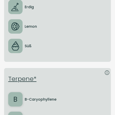
Erdig
Lemon
Süß
i
Terpene*
B
B-Caryophyllene