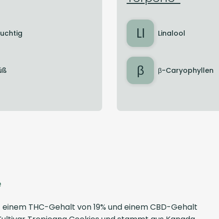
LI
ruchtig
Linalool
β
üß
β-Caryophyllen
e
 mit einem THC-Gehalt von 19% und einem CBD-Gehalt