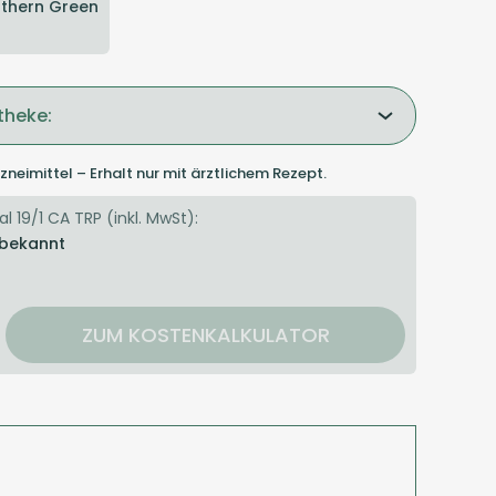
thern Green
theke:
zneimittel – Erhalt nur mit ärztlichem Rezept.
l 19/1 CA TRP (inkl. MwSt):
 bekannt
ZUM KOSTENKALKULATOR