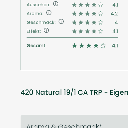
i
4.1
Aussehen:
i
4.2
Aroma:
i
4
Geschmack:
i
4.1
Effekt:
4.1
Gesamt:
420 Natural 19/1 CA TRP - Eige
Aroma & Geschmack*