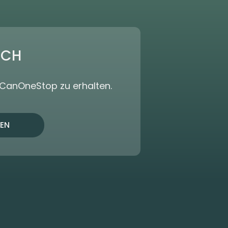
ICH
dCanOneStop zu erhalten.
EN