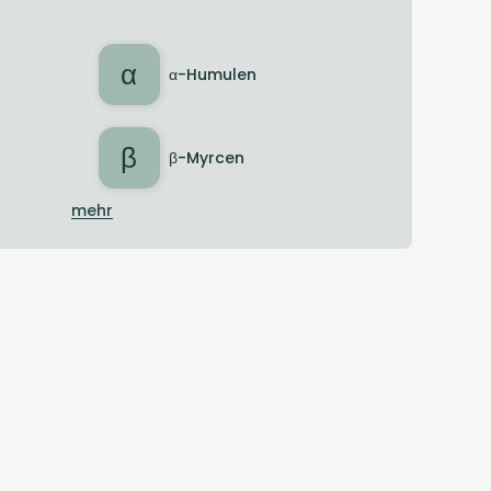
α
α-Humulen
β
β-Myrcen
mehr