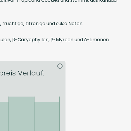
 Kultivar Tropicana Cookies und stammt aus Kanada.
ruchtige, zitronige und süße Noten.
mulen, β-Caryophyllen, β-Myrcen und δ-Limonen.
i
preis Verlauf: