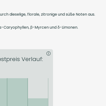
h dieselige, florale, zitronige und süße Noten aus.
ans-Caryophyllen, β-Myrcen und δ-Limonen.
i
stpreis Verlauf: