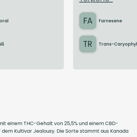
FA
loral
Farnesene
TR
üß
Trans-Caryophyl
e mit einem THC-Gehalt von 25,5% und einem CBD-
auf dem Kultivar Jealousy. Die Sorte stammt aus Kanada