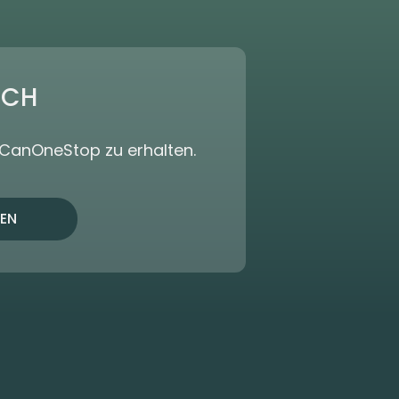
ICH
dCanOneStop zu erhalten.
EN