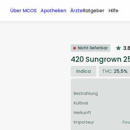
Über MCOS
Apotheken
Ärzte
Ratgeber
Hilfe
3.
Nicht lieferbar
420 Sungrown 25
Indica
THC:
25,5%
Bestrahlung
Kultivar
Herkunft
Importeur
Fou