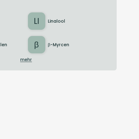
LI
Linalool
β
len
β-Myrcen
mehr