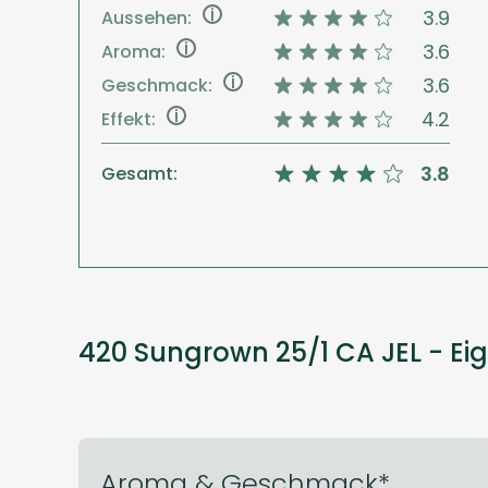
i
3.9
Aussehen:
i
3.6
Aroma:
i
3.6
Geschmack:
i
4.2
Effekt:
3.8
Gesamt:
420 Sungrown 25/1 CA JEL - Ei
Aroma & Geschmack*