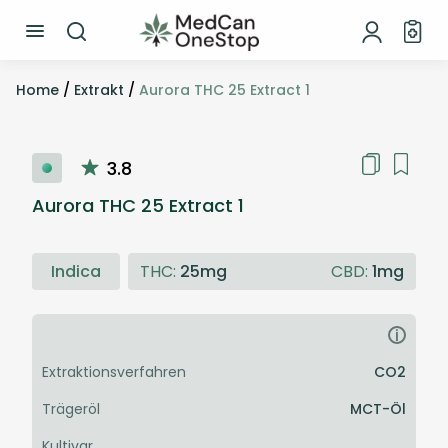
Home
/
Extrakt
/
Aurora THC 25 Extract 1
3.8
Aurora THC 25 Extract 1
Indica
THC:
25mg
CBD:
1mg
i
Extraktionsverfahren
CO2
Trägeröl
MCT-Öl
Kultivar