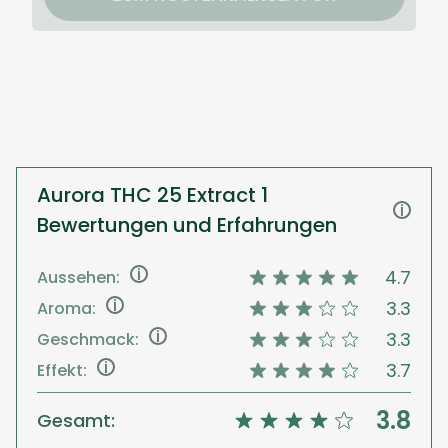
Aurora THC 25 Extract 1
i
Bewertungen und Erfahrungen
i
4.7
Aussehen:
i
3.3
Aroma:
i
3.3
Geschmack:
i
3.7
Effekt:
3.8
Gesamt: