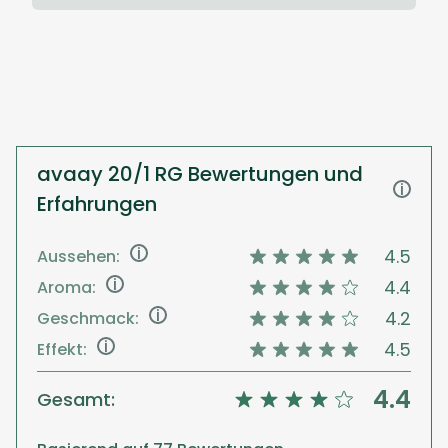
avaay 20/1 RG Bewertungen und
i
Erfahrungen
i
4.5
Aussehen:
i
4.4
Aroma:
i
4.2
Geschmack:
i
4.5
Effekt:
4.4
Gesamt: