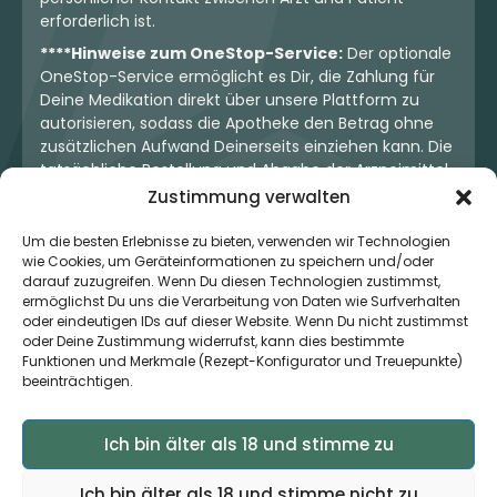
erforderlich ist.
****Hinweise zum OneStop-Service:
Der optionale
OneStop-Service ermöglicht es Dir, die Zahlung für
Deine Medikation direkt über unsere Plattform zu
autorisieren, sodass die Apotheke den Betrag ohne
zusätzlichen Aufwand Deinerseits einziehen kann. Die
tatsächliche Bestellung und Abgabe der Arzneimittel
erfolgt jedoch ausschließlich über die jeweilige
Zustimmung verwalten
Apotheke. Der Kaufvertrag entsteht stets zwischen
Dir und der Apotheke. Unser OneStop-Service stellt
Um die besten Erlebnisse zu bieten, verwenden wir Technologien
wie Cookies, um Geräteinformationen zu speichern und/oder
kein pharmazeutisches Angebot dar, sondern dient
darauf zuzugreifen. Wenn Du diesen Technologien zustimmst,
lediglich der komfortablen Zahlungsabwicklung. Die
ermöglichst Du uns die Verarbeitung von Daten wie Surfverhalten
Nutzung ist freiwillig und hat keinerlei Einfluss auf die
oder eindeutigen IDs auf dieser Website. Wenn Du nicht zustimmst
ärztliche Therapieentscheidung oder die Wahl der
oder Deine Zustimmung widerrufst, kann dies bestimmte
verschriebenen Medikation. Apotheken sind rechtlich
Funktionen und Merkmale (Rezept-Konfigurator und Treuepunkte)
unabhängig und unterliegen den gesetzlichen
beeinträchtigen.
Vorgaben zur Arzneimittelabgabe.
Ich bin älter als 18 und stimme zu
© 2026 MedCanOneStop (MCOS GmbH) - Alle Rechte
Ich bin älter als 18 und stimme nicht zu