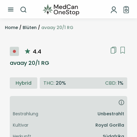
Home
/
Blüten
/
avaay 20/1 RG
4.4
avaay 20/1 RG
Hybrid
THC:
20%
CBD:
1%
i
Bestrahlung
Unbestrahlt
Kultivar
Royal Gorilla
Herkunft
Südafrika