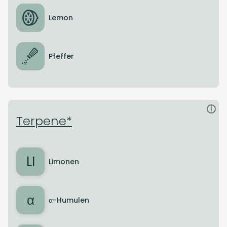
Lemon
Pfeffer
i
Terpene*
LI
Limonen
α
α-Humulen