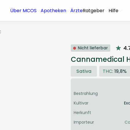
Über MCOS
Apotheken
Ärzte
Ratgeber
Hilfe
C
4.
Nicht lieferbar
Cannamedical Hy
Sativa
THC:
19,8%
Bestrahlung
Kultivar
Ex
Herkunft
Importeur
Ca