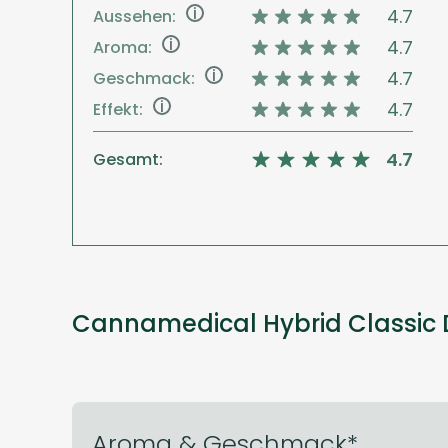
i
4.7
Aussehen:
i
4.7
Aroma:
i
4.7
Geschmack:
i
4.7
Effekt:
4.7
Gesamt:
Cannamedical Hybrid Classic 
Aroma & Geschmack*