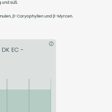
 und süß.
mulen, β-Caryophyllen und β-Myrcen.
i
 DK EC -