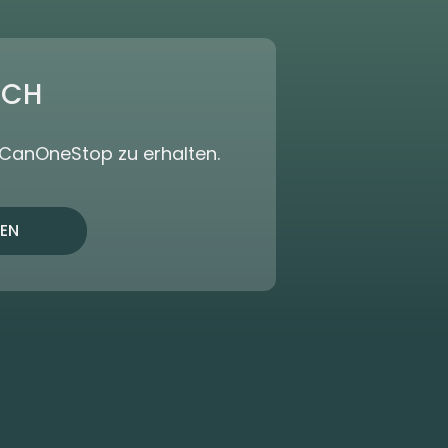
ICH
dCanOneStop zu erhalten.
EN