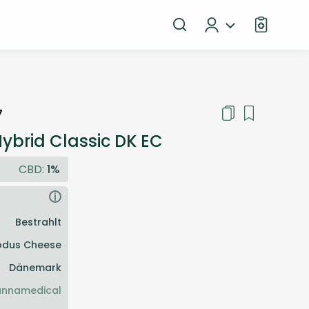
7
brid Classic DK EC
CBD:
1%
i
Bestrahlt
odus Cheese
Dänemark
nnamedical