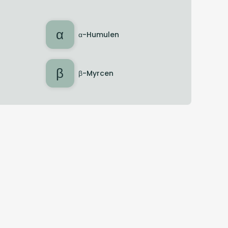
α
α-Humulen
β
β-Myrcen