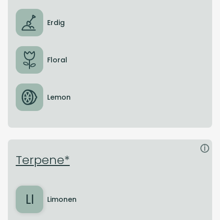
Erdig
Floral
Lemon
i
Terpene*
LI
Limonen