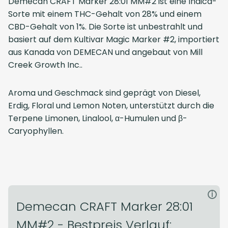
Demecan CRAFT Marker 28:01 MM#2
ist eine Indica-
Sorte mit einem THC-Gehalt von 28% und einem
CBD-Gehalt von 1%. Die Sorte ist unbestrahlt und
basiert auf dem Kultivar Magic Marker #2, importiert
aus
Kanada
von
DEMECAN
und angebaut von
Mill
Creek Growth Inc.
.
Aroma und Geschmack sind geprägt von Diesel,
Erdig, Floral und Lemon Noten, unterstützt durch die
Terpene Limonen, Linalool, α-Humulen und β-
Caryophyllen.
i
Demecan CRAFT Marker 28:01
MM#2 - Bestpreis Verlauf: