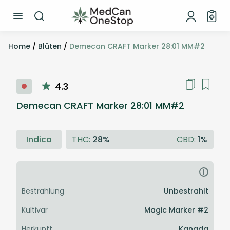
Home
/
Blüten
/
Demecan CRAFT Marker 28:01 MM#2
4.3
Demecan CRAFT Marker 28:01 MM#2
Indica
THC:
28%
CBD:
1%
i
Bestrahlung
Unbestrahlt
Kultivar
Magic Marker #2
Herkunft
Kanada