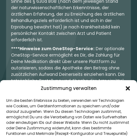
Sinne des § 630a BGB (nach dem jeweiligen Stand
der naturwissenschaftlichen Erkenntnisse, der
ärztlichen Erfahrung, der zu Erreichung des ärztlichen
Behandlungsziels erforderlich ist und sich in der
Erprobung bewährt hat) je nach Krankheitsbild kein
persönlicher Kontakt zwischen Arzt und Patient
erforderlich ist.
****Hinweise zum OneStop-Service:
Der optionale
OneStop-Service ermöglicht es Dir, die Zahlung für
Deine Medikation direkt über unsere Plattform zu
autorisieren, sodass die Apotheke den Betrag ohne
zusätzlichen Aufwand Deinerseits einziehen kann. Die
tatsächliche Bestellung und Abgabe der Arzneimittel
erfolgt jedoch ausschließlich über die jeweilige
Zustimmung verwalten
Apotheke. Der Kaufvertrag entsteht stets zwischen
Dir und der Apotheke. Unser OneStop-Service stellt
Um die besten Erlebnisse zu bieten, verwenden wir Technologien
wie Cookies, um Geräteinformationen zu speichern und/oder
kein pharmazeutisches Angebot dar, sondern dient
darauf zuzugreifen. Wenn Du diesen Technologien zustimmst,
lediglich der komfortablen Zahlungsabwicklung. Die
ermöglichst Du uns die Verarbeitung von Daten wie Surfverhalten
Nutzung ist freiwillig und hat keinerlei Einfluss auf die
oder eindeutigen IDs auf dieser Website. Wenn Du nicht zustimmst
ärztliche Therapieentscheidung oder die Wahl der
oder Deine Zustimmung widerrufst, kann dies bestimmte
verschriebenen Medikation. Apotheken sind rechtlich
Funktionen und Merkmale (Rezept-Konfigurator und Treuepunkte)