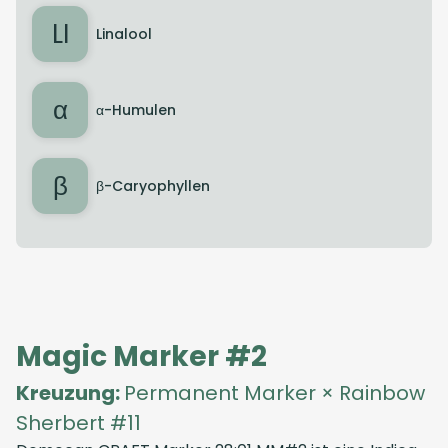
LI
Linalool
α
α-Humulen
β
β-Caryophyllen
Magic Marker #2
Kreuzung:
Permanent Marker × Rainbow
Sherbert #11