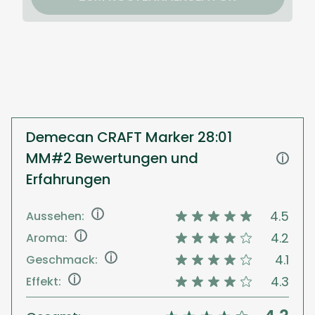
Demecan CRAFT Marker 28:01
MM#2 Bewertungen und
i
Erfahrungen
i
4.5
Aussehen:
i
4.2
Aroma:
i
4.1
Geschmack:
i
4.3
Effekt: