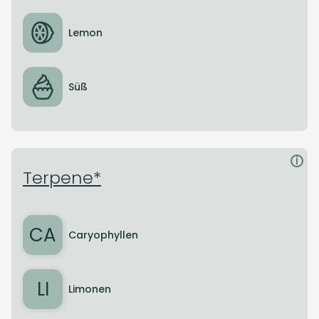
Lemon
Süß
i
Terpene*
CA
Caryophyllen
LI
Limonen