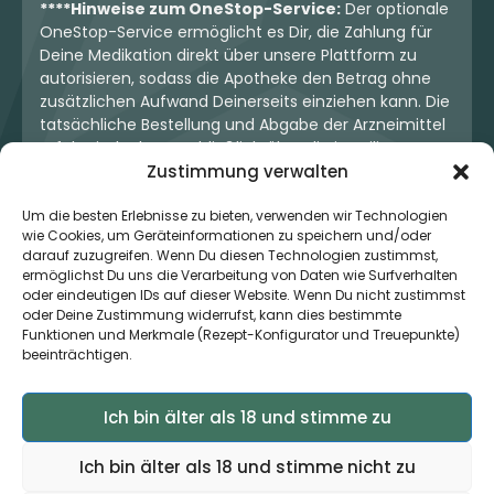
****Hinweise zum OneStop-Service:
Der optionale
OneStop-Service ermöglicht es Dir, die Zahlung für
Deine Medikation direkt über unsere Plattform zu
autorisieren, sodass die Apotheke den Betrag ohne
zusätzlichen Aufwand Deinerseits einziehen kann. Die
tatsächliche Bestellung und Abgabe der Arzneimittel
erfolgt jedoch ausschließlich über die jeweilige
Apotheke. Der Kaufvertrag entsteht stets zwischen
Zustimmung verwalten
Dir und der Apotheke. Unser OneStop-Service stellt
kein pharmazeutisches Angebot dar, sondern dient
Um die besten Erlebnisse zu bieten, verwenden wir Technologien
wie Cookies, um Geräteinformationen zu speichern und/oder
lediglich der komfortablen Zahlungsabwicklung. Die
darauf zuzugreifen. Wenn Du diesen Technologien zustimmst,
Nutzung ist freiwillig und hat keinerlei Einfluss auf die
ermöglichst Du uns die Verarbeitung von Daten wie Surfverhalten
ärztliche Therapieentscheidung oder die Wahl der
oder eindeutigen IDs auf dieser Website. Wenn Du nicht zustimmst
verschriebenen Medikation. Apotheken sind rechtlich
oder Deine Zustimmung widerrufst, kann dies bestimmte
unabhängig und unterliegen den gesetzlichen
Funktionen und Merkmale (Rezept-Konfigurator und Treuepunkte)
Vorgaben zur Arzneimittelabgabe.
beeinträchtigen.
Ich bin älter als 18 und stimme zu
© 2026 MedCanOneStop (MCOS GmbH) - Alle Rechte
vorbehalten.
Ich bin älter als 18 und stimme nicht zu