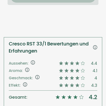
Cresco RST 33/1 Bewertungen und
i
Erfahrungen
i
4.4
Aussehen:
i
4.1
Aroma:
i
4
Geschmack:
i
4.3
Effekt:
4.2
Gesamt: