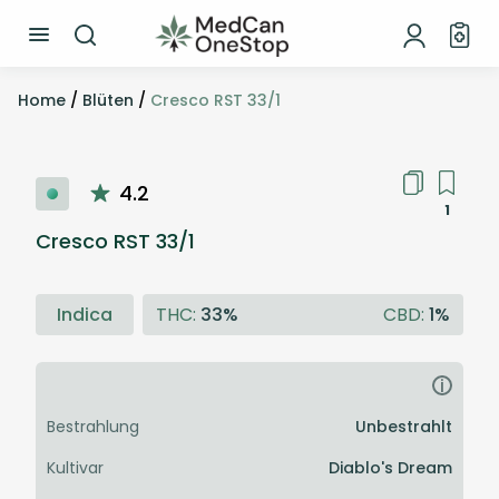
Home
/
Blüten
/
Cresco RST 33/1
4.2
1
Cresco RST 33/1
Indica
THC:
33%
CBD:
1%
i
Bestrahlung
Unbestrahlt
Kultivar
Diablo's Dream