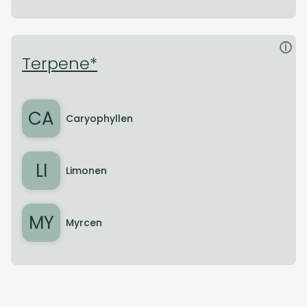
i
Terpene*
CA
Caryophyllen
LI
Limonen
MY
Myrcen