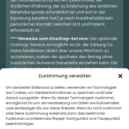
ärztlichen Erfahrung, der zu Erreichung des ärztlichen
Behandlungsziels erforderlich ist und sich in der
Erprobung bewährt hat) je nach Krankheitsbild kein
persönlicher Kontakt zwischen Arzt und Patient
erforderlich ist.
****Hinweise zum OneStop-Service:
Der optionale
OneStop-Service ermöglicht es Dir, die Zahlung für
Deine Medikation direkt über unsere Plattform zu
autorisieren, sodass die Apotheke den Betrag ohne
zusätzlichen Aufwand Deinerseits einziehen kann. Die
tatsächliche Bestellung und Abgabe der Arzneimittel
erfolgt jedoch ausschließlich über die jeweilige
Zustimmung verwalten
Apotheke. Der Kaufvertrag entsteht stets zwischen
Dir und der Apotheke. Unser OneStop-Service stellt
Um die besten Erlebnisse zu bieten, verwenden wir Technologien
kein pharmazeutisches Angebot dar, sondern dient
wie Cookies, um Geräteinformationen zu speichern und/oder
darauf zuzugreifen. Wenn Du diesen Technologien zustimmst,
lediglich der komfortablen Zahlungsabwicklung. Die
ermöglichst Du uns die Verarbeitung von Daten wie Surfverhalten
Nutzung ist freiwillig und hat keinerlei Einfluss auf die
oder eindeutigen IDs auf dieser Website. Wenn Du nicht zustimmst
ärztliche Therapieentscheidung oder die Wahl der
oder Deine Zustimmung widerrufst, kann dies bestimmte
verschriebenen Medikation. Apotheken sind rechtlich
Funktionen und Merkmale (Rezept-Konfigurator und Treuepunkte)
unabhängig und unterliegen den gesetzlichen
beeinträchtigen.