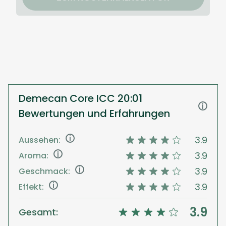
Demecan Core ICC 20:01
i
Bewertungen und Erfahrungen
i
3.9
Aussehen:
i
3.9
Aroma:
i
3.9
Geschmack:
i
3.9
Effekt:
3.9
Gesamt: