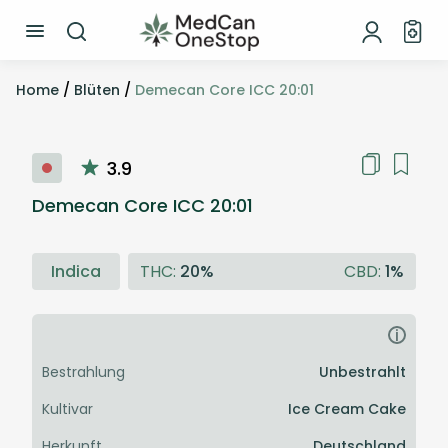
Home
/
Blüten
/
Demecan Core ICC 20:01
3.9
Demecan Core ICC 20:01
Indica
THC:
20%
CBD:
1%
i
Bestrahlung
Unbestrahlt
Kultivar
Ice Cream Cake
Herkunft
Deutschland