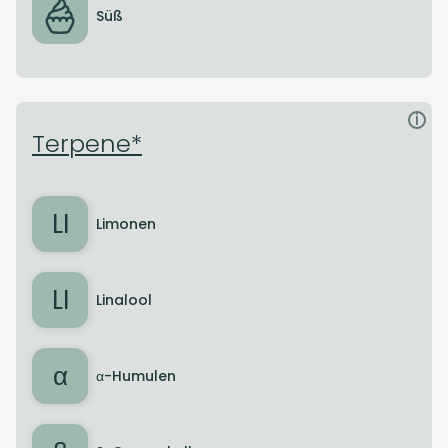
Süß
i
Terpene*
LI
Limonen
LI
Linalool
α
α-Humulen