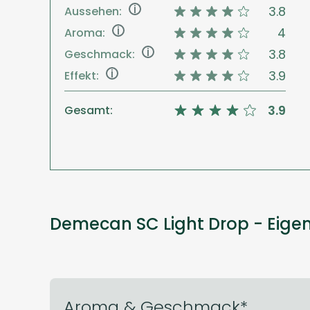
i
3.8
Aussehen:
i
4
Aroma:
i
3.8
Geschmack:
i
3.9
Effekt:
3.9
Gesamt:
Demecan SC Light Drop - Eige
Aroma & Geschmack*