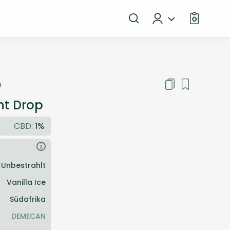
9
ht Drop
CBD:
1%
i
Unbestrahlt
Vanilla Ice
Südafrika
DEMECAN