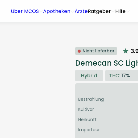
Über MCOS
Apotheken
Ärzte
Ratgeber
Hilfe
3.
Nicht lieferbar
Demecan SC Lig
Hybrid
THC:
17%
Bestrahlung
Kultivar
Herkunft
Importeur