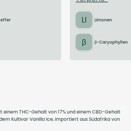
LI
feffer
Limonen
β
β-Caryophyllen
mit einem THC-Gehalt von 17% und einem CBD-Gehalt
 dem Kultivar Vanilla Ice, importiert aus
Südafrika
von