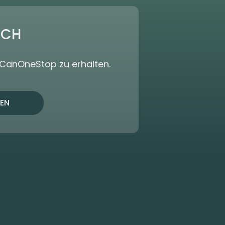
ICH
dCanOneStop zu erhalten.
EN