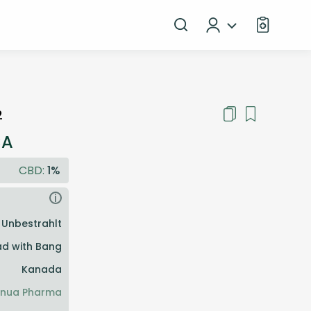
2
CA
CBD:
1%
i
Unbestrahlt
d with Bang
Kanada
nua Pharma