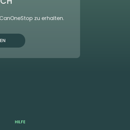
ICH
dCanOneStop zu erhalten.
EN
HILFE