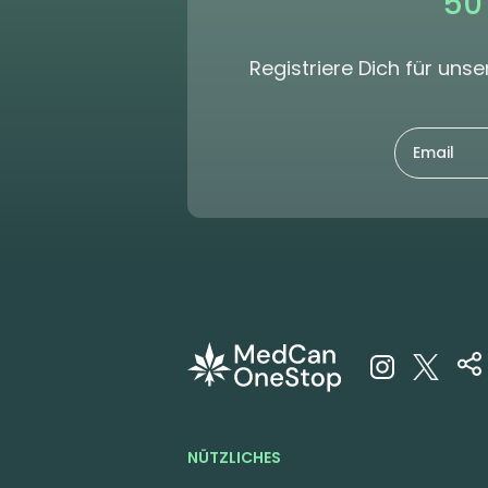
50
Registriere Dich für un
NÜTZLICHES