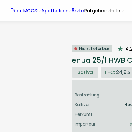
Über MCOS
Apotheken
Ärzte
Ratgeber
Hilfe
4.
Nicht lieferbar
enua 25/1 HWB 
Sativa
THC:
24,9%
Bestrahlung
Kultivar
Hea
Herkunft
Importeur
e