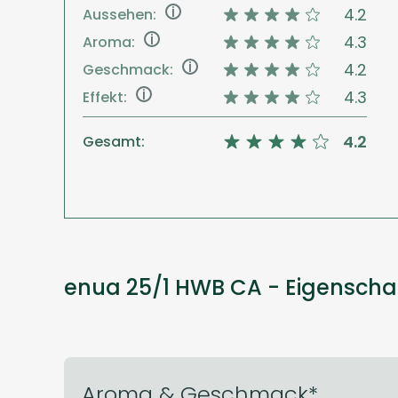
i
4.2
Aussehen:
i
4.3
Aroma:
i
4.2
Geschmack:
i
4.3
Effekt:
4.2
Gesamt:
enua 25/1 HWB CA - Eigenscha
Aroma & Geschmack*