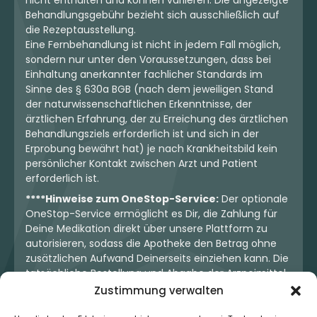
nicht enthalten und können variieren. Die angezeigte
Behandlungsgebühr bezieht sich ausschließlich auf
die Rezeptausstellung.
Eine Fernbehandlung ist nicht in jedem Fall möglich,
sondern nur unter den Voraussetzungen, dass bei
Einhaltung anerkannter fachlicher Standards im
Sinne des § 630a BGB (nach dem jeweiligen Stand
der naturwissenschaftlichen Erkenntnisse, der
ärztlichen Erfahrung, der zu Erreichung des ärztlichen
Behandlungsziels erforderlich ist und sich in der
Erprobung bewährt hat) je nach Krankheitsbild kein
persönlicher Kontakt zwischen Arzt und Patient
erforderlich ist.
****Hinweise zum OneStop-Service:
Der optionale
OneStop-Service ermöglicht es Dir, die Zahlung für
Deine Medikation direkt über unsere Plattform zu
autorisieren, sodass die Apotheke den Betrag ohne
zusätzlichen Aufwand Deinerseits einziehen kann. Die
tatsächliche Bestellung und Abgabe der Arzneimittel
erfolgt jedoch ausschließlich über die jeweilige
Zustimmung verwalten
Apotheke. Der Kaufvertrag entsteht stets zwischen