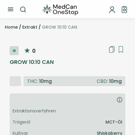
Home
/
Extrakt
/
GROW 10:10 CAN
0
GROW 10:10 CAN
THC:
10mg
CBD:
10mg
i
Extraktionsverfahren
Trägeröl
MCT-Öl
Kultivar
Shiskaberry