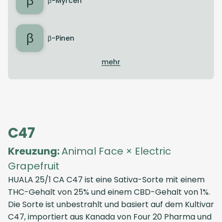
β
β-Myrcen
β
β-Pinen
mehr
C47
Kreuzung:
Animal Face × Electric
Grapefruit
HUALA 25/1 CA C47
ist eine Sativa-Sorte mit einem
THC-Gehalt von 25% und einem CBD-Gehalt von 1%.
Die Sorte ist unbestrahlt und basiert auf dem Kultivar
C47, importiert aus
Kanada
von
Four 20 Pharma
und