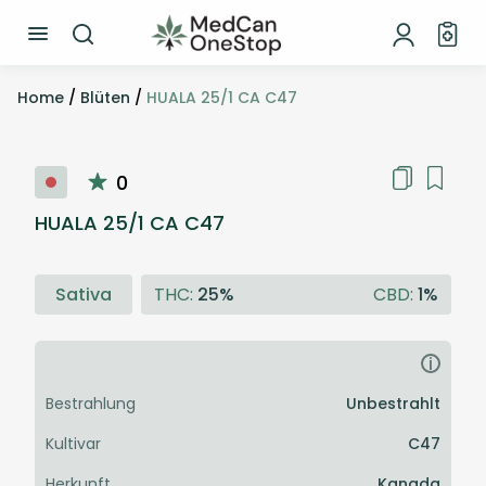
Home
/
Blüten
/
HUALA 25/1 CA C47
0
HUALA 25/1 CA C47
Sativa
THC:
25%
CBD:
1%
i
Bestrahlung
Unbestrahlt
Kultivar
C47
Herkunft
Kanada