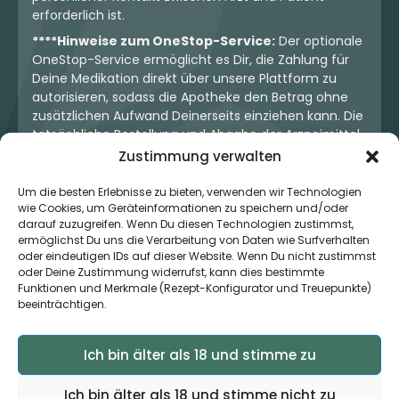
erforderlich ist.
****Hinweise zum OneStop-Service:
Der optionale
OneStop-Service ermöglicht es Dir, die Zahlung für
Deine Medikation direkt über unsere Plattform zu
autorisieren, sodass die Apotheke den Betrag ohne
zusätzlichen Aufwand Deinerseits einziehen kann. Die
tatsächliche Bestellung und Abgabe der Arzneimittel
erfolgt jedoch ausschließlich über die jeweilige
Zustimmung verwalten
Apotheke. Der Kaufvertrag entsteht stets zwischen
Dir und der Apotheke. Unser OneStop-Service stellt
Um die besten Erlebnisse zu bieten, verwenden wir Technologien
wie Cookies, um Geräteinformationen zu speichern und/oder
kein pharmazeutisches Angebot dar, sondern dient
darauf zuzugreifen. Wenn Du diesen Technologien zustimmst,
lediglich der komfortablen Zahlungsabwicklung. Die
ermöglichst Du uns die Verarbeitung von Daten wie Surfverhalten
Nutzung ist freiwillig und hat keinerlei Einfluss auf die
oder eindeutigen IDs auf dieser Website. Wenn Du nicht zustimmst
ärztliche Therapieentscheidung oder die Wahl der
oder Deine Zustimmung widerrufst, kann dies bestimmte
verschriebenen Medikation. Apotheken sind rechtlich
Funktionen und Merkmale (Rezept-Konfigurator und Treuepunkte)
unabhängig und unterliegen den gesetzlichen
beeinträchtigen.
Vorgaben zur Arzneimittelabgabe.
Ich bin älter als 18 und stimme zu
© 2026 MedCanOneStop (MCOS GmbH) - Alle Rechte
Ich bin älter als 18 und stimme nicht zu