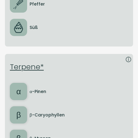
Pfeffer
Süß
i
Terpene*
α
α-Pinen
β
β-Caryophyllen