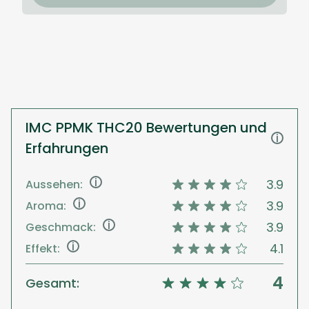
IMC PPMK THC20 Bewertungen und
i
Erfahrungen
i
3.9
Aussehen:
i
3.9
Aroma:
i
3.9
Geschmack:
i
4.1
Effekt:
4
Gesamt: