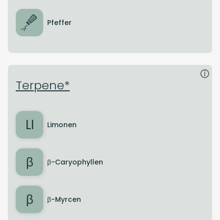
Pfeffer
i
Terpene*
LI
Limonen
β
β-Caryophyllen
β
β-Myrcen