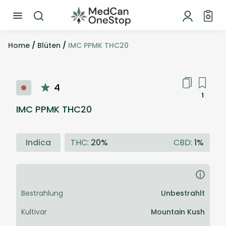
Home
/
Blüten
/
IMC PPMK THC20
4
1
IMC PPMK THC20
Indica
THC:
20%
CBD:
1%
i
Bestrahlung
Unbestrahlt
Kultivar
Mountain Kush