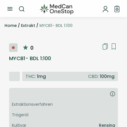
Home
/
Extrakt
/
MYCB1- BDL 1:100
0
MYCB1- BDL 1:100
THC:
1mg
CBD:
100mg
i
Extraktionsverfahren
Trägeröl
Kultivar
Rensina