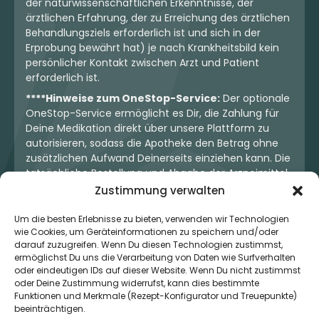
der naturwissenschaftlichen Erkenntnisse, der
ärztlichen Erfahrung, der zu Erreichung des ärztlichen
Behandlungsziels erforderlich ist und sich in der
Erprobung bewährt hat) je nach Krankheitsbild kein
persönlicher Kontakt zwischen Arzt und Patient
erforderlich ist.
****Hinweise zum OneStop-Service:
Der optionale
OneStop-Service ermöglicht es Dir, die Zahlung für
Deine Medikation direkt über unsere Plattform zu
autorisieren, sodass die Apotheke den Betrag ohne
zusätzlichen Aufwand Deinerseits einziehen kann. Die
tatsächliche Bestellung und Abgabe der Arzneimittel
erfolgt jedoch ausschließlich über die jeweilige
Zustimmung verwalten
Apotheke. Der Kaufvertrag entsteht stets zwischen
Dir und der Apotheke. Unser OneStop-Service stellt
Um die besten Erlebnisse zu bieten, verwenden wir Technologien
wie Cookies, um Geräteinformationen zu speichern und/oder
kein pharmazeutisches Angebot dar, sondern dient
darauf zuzugreifen. Wenn Du diesen Technologien zustimmst,
lediglich der komfortablen Zahlungsabwicklung. Die
ermöglichst Du uns die Verarbeitung von Daten wie Surfverhalten
Nutzung ist freiwillig und hat keinerlei Einfluss auf die
oder eindeutigen IDs auf dieser Website. Wenn Du nicht zustimmst
ärztliche Therapieentscheidung oder die Wahl der
oder Deine Zustimmung widerrufst, kann dies bestimmte
verschriebenen Medikation. Apotheken sind rechtlich
Funktionen und Merkmale (Rezept-Konfigurator und Treuepunkte)
unabhängig und unterliegen den gesetzlichen
beeinträchtigen.