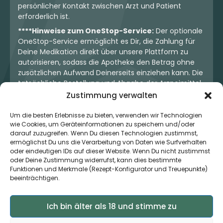
persönlicher Kontakt zwischen Arzt und Patient
erforderlich ist.
****Hinweise zum OneStop-Service:
Der optionale
OneStop-Service ermöglicht es Dir, die Zahlung für
Deine Medikation direkt über unsere Plattform zu
autorisieren, sodass die Apotheke den Betrag ohne
zusätzlichen Aufwand Deinerseits einziehen kann. Die
tatsächliche Bestellung und Abgabe der Arzneimittel
erfolgt jedoch ausschließlich über die jeweilige
Zustimmung verwalten
Apotheke. Der Kaufvertrag entsteht stets zwischen
Dir und der Apotheke. Unser OneStop-Service stellt
Um die besten Erlebnisse zu bieten, verwenden wir Technologien
wie Cookies, um Geräteinformationen zu speichern und/oder
kein pharmazeutisches Angebot dar, sondern dient
darauf zuzugreifen. Wenn Du diesen Technologien zustimmst,
lediglich der komfortablen Zahlungsabwicklung. Die
ermöglichst Du uns die Verarbeitung von Daten wie Surfverhalten
Nutzung ist freiwillig und hat keinerlei Einfluss auf die
oder eindeutigen IDs auf dieser Website. Wenn Du nicht zustimmst
ärztliche Therapieentscheidung oder die Wahl der
oder Deine Zustimmung widerrufst, kann dies bestimmte
verschriebenen Medikation. Apotheken sind rechtlich
Funktionen und Merkmale (Rezept-Konfigurator und Treuepunkte)
unabhängig und unterliegen den gesetzlichen
beeinträchtigen.
Vorgaben zur Arzneimittelabgabe.
Ich bin älter als 18 und stimme zu