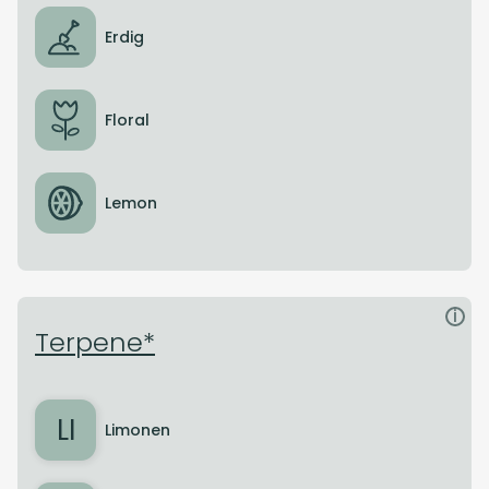
Erdig
Floral
Lemon
i
Terpene*
LI
Limonen