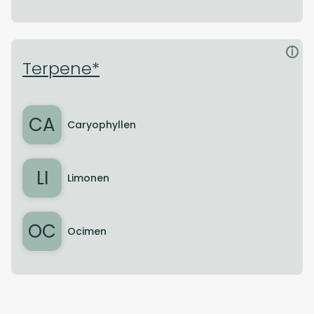
i
Terpene*
CA
Caryophyllen
LI
Limonen
OC
Ocimen