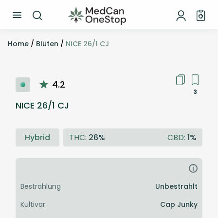
Home
/
Blüten
/
NICE 26/1 CJ
4.2
3
NICE 26/1 CJ
Hybrid
THC:
26%
CBD:
1%
i
Bestrahlung
Unbestrahlt
Kultivar
Cap Junky