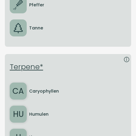
Pfeffer
Tanne
i
Terpene*
CA
Caryophyllen
HU
Humulen