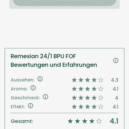
Remexian 24/1 BPU FOF
i
Bewertungen und Erfahrungen
i
4.3
Aussehen:
i
4.1
Aroma:
i
4
Geschmack:
i
4.1
Effekt:
4.1
Gesamt: