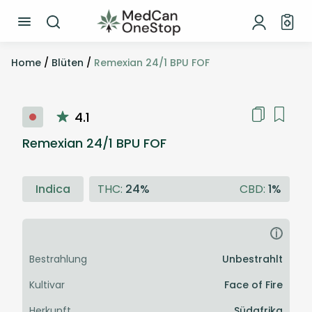
Home
/
Blüten
/
Remexian 24/1 BPU FOF
4.1
Remexian 24/1 BPU FOF
Indica
THC:
24%
CBD:
1%
i
Bestrahlung
Unbestrahlt
Kultivar
Face of Fire
Herkunft
Südafrika