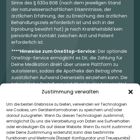
Sinne des § 630a BGB (nach dem jeweiligen Stand
der naturwissenschaftlichen Erkenntnisse, der
ärztlichen Erfahrung, der zu Erreichung des ärztlichen
Behandlungsziels erforderlich ist und sich in der
Erprobung bewährt hat) je nach Krankheitsbild kein
persönlicher Kontakt zwischen Arzt und Patient
erforderlich ist.
****Hinweise zum OneStop-Service:
Der optionale
OneStop-Service ermöglicht es Dir, die Zahlung für
Deine Medikation direkt über unsere Plattform zu
autorisieren, sodass die Apotheke den Betrag ohne
zusätzlichen Aufwand Deinerseits einziehen kann. Die
tatsächliche Bestellung und Abgabe der Arzneimittel
erfolgt jedoch ausschließlich über die jeweilige
Zustimmung verwalten
Apotheke. Der Kaufvertrag entsteht stets zwischen
Dir und der Apotheke. Unser OneStop-Service stellt
Um die besten Erlebnisse zu bieten, verwenden wir Technologien
wie Cookies, um Geräteinformationen zu speichern und/oder
kein pharmazeutisches Angebot dar, sondern dient
darauf zuzugreifen. Wenn Du diesen Technologien zustimmst,
lediglich der komfortablen Zahlungsabwicklung. Die
ermöglichst Du uns die Verarbeitung von Daten wie Surfverhalten
Nutzung ist freiwillig und hat keinerlei Einfluss auf die
oder eindeutigen IDs auf dieser Website. Wenn Du nicht zustimmst
ärztliche Therapieentscheidung oder die Wahl der
oder Deine Zustimmung widerrufst, kann dies bestimmte
verschriebenen Medikation. Apotheken sind rechtlich
Funktionen und Merkmale (Rezept-Konfigurator und Treuepunkte)