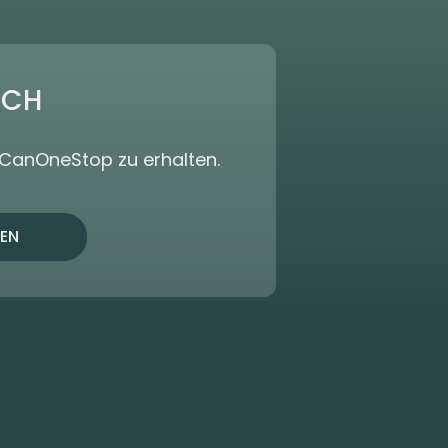
ICH
dCanOneStop zu erhalten.
EN