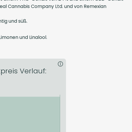
nseal Cannabis Company Ltd. und von Remexian
tig und süß.
imonen und Linalool.
i
reis Verlauf: