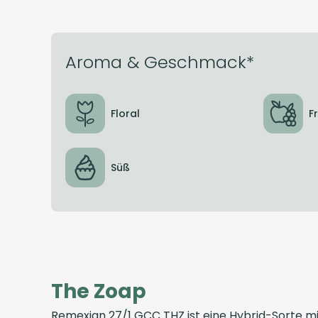
Aroma & Geschmack*
Floral
F
Süß
The Zoap
Remexian 27/1 GCC THZ ist eine Hybrid-Sorte 