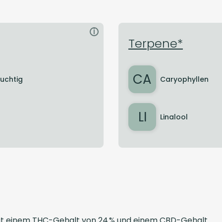
i
Terpene*
CA
ruchtig
Caryophyllen
LI
Linalool
mit einem THC-Gehalt von 24 % und einem CBD-Gehalt