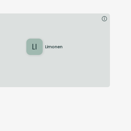
i
LI
Limonen