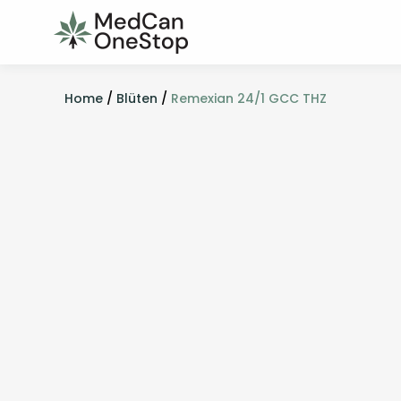
Home
/
Blüten
/
Remexian 24/1 GCC THZ