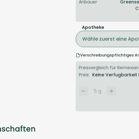
Anbauer
Greense
C
Apotheke
Wähle zuerst eine Apo
Verschreibungspflichtiges Ar
Preisvergleich für Remexian
Preis:
Keine Verfugbarkeit
5
g
nschaften