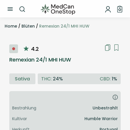
Home
/
Blüten
/
Remexian 24/1 MHI HUW
4.2
Remexian 24/1 MHI HUW
Sativa
THC:
24%
CBD:
1%
i
Bestrahlung
Unbestrahlt
Kultivar
Humble Warrior
Herkunft
Portugal