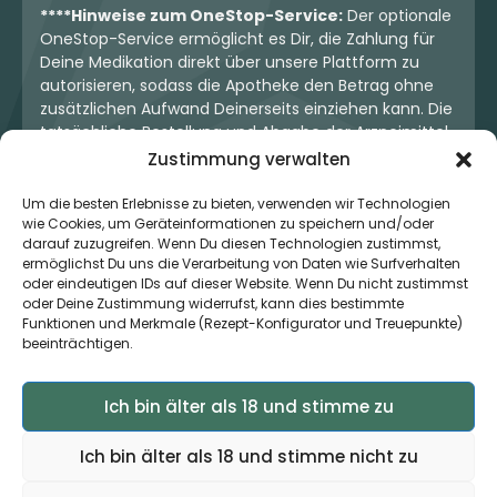
****Hinweise zum OneStop-Service:
Der optionale
OneStop-Service ermöglicht es Dir, die Zahlung für
Deine Medikation direkt über unsere Plattform zu
autorisieren, sodass die Apotheke den Betrag ohne
zusätzlichen Aufwand Deinerseits einziehen kann. Die
tatsächliche Bestellung und Abgabe der Arzneimittel
erfolgt jedoch ausschließlich über die jeweilige
Zustimmung verwalten
Apotheke. Der Kaufvertrag entsteht stets zwischen
Dir und der Apotheke. Unser OneStop-Service stellt
Um die besten Erlebnisse zu bieten, verwenden wir Technologien
wie Cookies, um Geräteinformationen zu speichern und/oder
kein pharmazeutisches Angebot dar, sondern dient
darauf zuzugreifen. Wenn Du diesen Technologien zustimmst,
lediglich der komfortablen Zahlungsabwicklung. Die
ermöglichst Du uns die Verarbeitung von Daten wie Surfverhalten
Nutzung ist freiwillig und hat keinerlei Einfluss auf die
oder eindeutigen IDs auf dieser Website. Wenn Du nicht zustimmst
ärztliche Therapieentscheidung oder die Wahl der
oder Deine Zustimmung widerrufst, kann dies bestimmte
verschriebenen Medikation. Apotheken sind rechtlich
Funktionen und Merkmale (Rezept-Konfigurator und Treuepunkte)
unabhängig und unterliegen den gesetzlichen
beeinträchtigen.
Vorgaben zur Arzneimittelabgabe.
Ich bin älter als 18 und stimme zu
© 2026 MedCanOneStop (MCOS GmbH) - Alle Rechte
Ich bin älter als 18 und stimme nicht zu
vorbehalten.