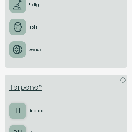
Erdig
Holz
Lemon
i
Terpene*
LI
Linalool