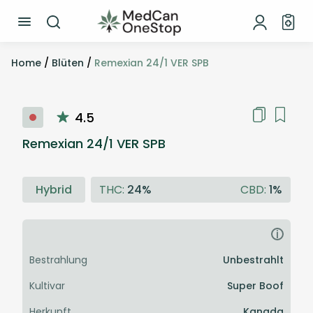
Home
/
Blüten
/
Remexian 24/1 VER SPB
4.5
Remexian 24/1 VER SPB
Hybrid
THC:
24%
CBD:
1%
i
Bestrahlung
Unbestrahlt
Kultivar
Super Boof
Herkunft
Kanada