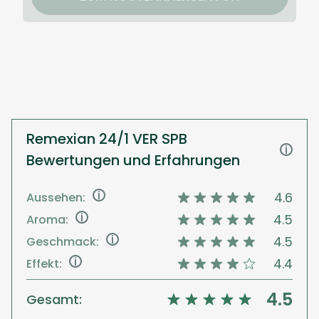
Remexian 24/1 VER SPB
i
Bewertungen und Erfahrungen
i
4.6
Aussehen:
i
4.5
Aroma:
i
4.5
Geschmack:
i
4.4
Effekt:
4.5
Gesamt: