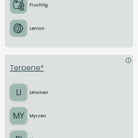
Fruchtig
Lemon
i
Terpene*
LI
Limonen
MY
Myrcen