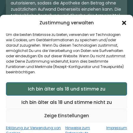
autorisieren, sodass die Apotheke den Betrag ohne
zusätzlichen Aufwand Deinerseits einziehen kann. Die
tatsächliche Bestellung und Abgabe der Arzneimittel
erfolgt jedoch ausschließlich über die jeweilige
Zustimmung verwalten
Apotheke. Der Kaufvertrag entsteht stets zwischen
Dir und der Apotheke. Unser OneStop-Service stellt
Um die besten Erlebnisse zu bieten, verwenden wir Technologien
wie Cookies, um Geräteinformationen zu speichern und/oder
kein pharmazeutisches Angebot dar, sondern dient
darauf zuzugreifen. Wenn Du diesen Technologien zustimmst,
lediglich der komfortablen Zahlungsabwicklung. Die
ermöglichst Du uns die Verarbeitung von Daten wie Surfverhalten
Nutzung ist freiwillig und hat keinerlei Einfluss auf die
oder eindeutigen IDs auf dieser Website. Wenn Du nicht zustimmst
ärztliche Therapieentscheidung oder die Wahl der
oder Deine Zustimmung widerrufst, kann dies bestimmte
verschriebenen Medikation. Apotheken sind rechtlich
Funktionen und Merkmale (Rezept-Konfigurator und Treuepunkte)
unabhängig und unterliegen den gesetzlichen
beeinträchtigen.
Vorgaben zur Arzneimittelabgabe.
Ich bin älter als 18 und stimme zu
© 2026 MedCanOneStop (MCOS GmbH) - Alle Rechte
Ich bin älter als 18 und stimme nicht zu
vorbehalten.
Zeige Einstellungen
Erklärung zur Verwendung von
Hinweise zum
Impressum
×
Zur App ›
Jetzt auch als App verfügbar