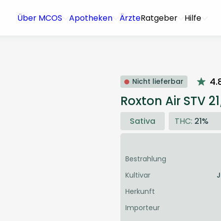
Über MCOS
Apotheken
Ärzte
Ratgeber
Hilfe
4.
Nicht lieferbar
Roxton Air STV 21
Sativa
THC:
21%
Bestrahlung
Kultivar
J
Herkunft
Importeur