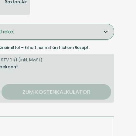
Roxton Air
theke:
zneimittel – Erhalt nur mit ärztlichem Rezept.
 STV 21/1 (inkl. MwSt):
 bekannt
ZUM KOSTENKALKULATOR