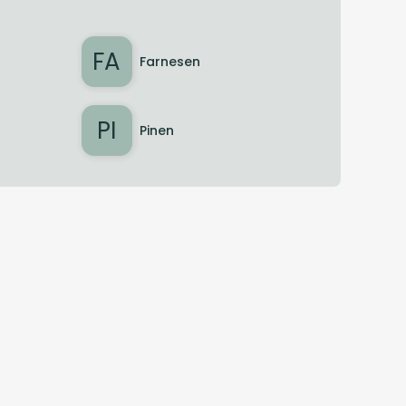
FA
Farnesen
PI
Pinen