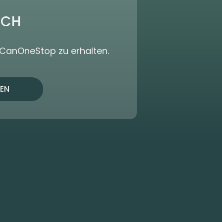
ICH
dCanOneStop zu erhalten.
EN