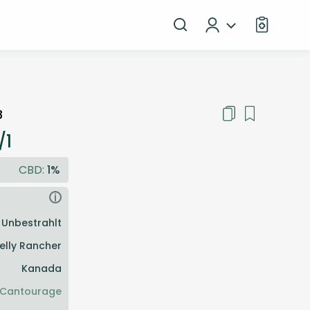
8
/1
CBD:
1%
i
Unbestrahlt
elly Rancher
Kanada
Cantourage