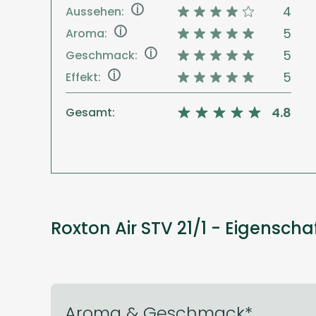
i
4
Aussehen:
i
5
Aroma:
i
5
Geschmack:
i
5
Effekt:
4.8
Gesamt:
Roxton Air STV 21/1 - Eigenscha
Aroma & Geschmack*