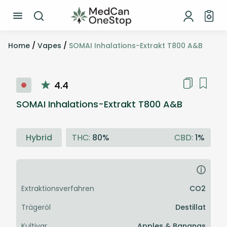
Home
/
Vapes
/
SOMAI Inhalations-Extrakt T800 A&B
4.4
SOMAI Inhalations-Extrakt T800 A&B
Hybrid
THC:
80%
CBD:
1%
i
Extraktionsverfahren
CO2
Trägeröl
Destillat
Kultivar
Apples & Bananas