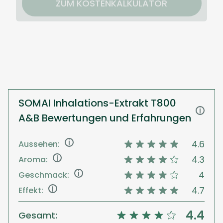
ZUM KOSTENKALKULATOR
SOMAI Inhalations-Extrakt T800
i
A&B Bewertungen und Erfahrungen
i
4.6
Aussehen:
i
4.3
Aroma:
i
4
Geschmack:
i
4.7
Effekt:
4.4
Gesamt: