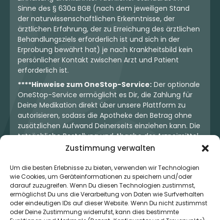
Sinne des § 630a BGB (nach dem jeweiligen Stand
der naturwissenschaftlichen Erkenntnisse, der
ärztlichen Erfahrung, der zu Erreichung des ärztlichen
Behandlungsziels erforderlich ist und sich in der
Erprobung bewährt hat) je nach Krankheitsbild kein
persönlicher Kontakt zwischen Arzt und Patient
erforderlich ist.
****Hinweise zum OneStop-Service:
Der optionale
OneStop-Service ermöglicht es Dir, die Zahlung für
Deine Medikation direkt über unsere Plattform zu
autorisieren, sodass die Apotheke den Betrag ohne
zusätzlichen Aufwand Deinerseits einziehen kann. Die
tatsächliche Bestellung und Abgabe der Arzneimittel
erfolgt jedoch ausschließlich über die jeweilige
Zustimmung verwalten
Apotheke. Der Kaufvertrag entsteht stets zwischen
Dir und der Apotheke. Unser OneStop-Service stellt
Um die besten Erlebnisse zu bieten, verwenden wir Technologien
wie Cookies, um Geräteinformationen zu speichern und/oder
kein pharmazeutisches Angebot dar, sondern dient
darauf zuzugreifen. Wenn Du diesen Technologien zustimmst,
lediglich der komfortablen Zahlungsabwicklung. Die
ermöglichst Du uns die Verarbeitung von Daten wie Surfverhalten
Nutzung ist freiwillig und hat keinerlei Einfluss auf die
oder eindeutigen IDs auf dieser Website. Wenn Du nicht zustimmst
ärztliche Therapieentscheidung oder die Wahl der
oder Deine Zustimmung widerrufst, kann dies bestimmte
verschriebenen Medikation. Apotheken sind rechtlich