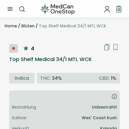
Home
/
Blüten
/
Top Shelf Medical 34/1 MTL WCK
4
Top Shelf Medical 34/1 MTL WCK
Indica
THC:
34%
CBD:
1%
i
Bestrahlung
Unbestrahlt
Kultivar
Wes' Coast Kush
Herkunft
Kanada