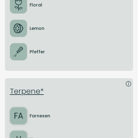
Floral
Lemon
Pfeffer
i
Terpene*
FA
Farnesen