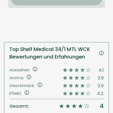
Top Shelf Medical 34/1 MTL WCK
i
Bewertungen und Erfahrungen
i
4.1
Aussehen:
i
3.9
Aroma:
i
3.9
Geschmack:
i
4.2
Effekt:
4
Gesamt: