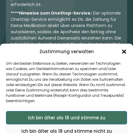
erforderlich ist.
****Hinweise zum OneStop-Service:
Der optionale
OneStop-Service ermöglicht es Dir, die Zahlung für
Deine Medikation direkt über unsere Plattform zu
autorisieren, sodass die Apotheke den Betrag ohne
zusätzlichen Aufwand Deinerseits einziehen kann. Die
tatsächliche Bestellung und Abgabe der Arzneimittel
erfolgt jedoch ausschließlich über die jeweilige
Zustimmung verwalten
Apotheke. Der Kaufvertrag entsteht stets zwischen
Dir und der Apotheke. Unser OneStop-Service stellt
Um die besten Erlebnisse zu bieten, verwenden wir Technologien
wie Cookies, um Geräteinformationen zu speichern und/oder
kein pharmazeutisches Angebot dar, sondern dient
darauf zuzugreifen. Wenn Du diesen Technologien zustimmst,
lediglich der komfortablen Zahlungsabwicklung. Die
ermöglichst Du uns die Verarbeitung von Daten wie Surfverhalten
Nutzung ist freiwillig und hat keinerlei Einfluss auf die
oder eindeutigen IDs auf dieser Website. Wenn Du nicht zustimmst
ärztliche Therapieentscheidung oder die Wahl der
oder Deine Zustimmung widerrufst, kann dies bestimmte
verschriebenen Medikation. Apotheken sind rechtlich
Funktionen und Merkmale (Rezept-Konfigurator und Treuepunkte)
unabhängig und unterliegen den gesetzlichen
beeinträchtigen.
Vorgaben zur Arzneimittelabgabe.
Ich bin älter als 18 und stimme zu
© 2026 MedCanOneStop (MCOS GmbH) - Alle Rechte
Ich bin älter als 18 und stimme nicht zu