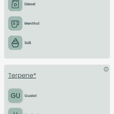
Diesel
Menthol
Süß
i
Terpene*
GU
Guaiol