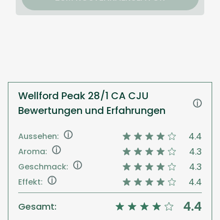
Wellford Peak 28/1 CA CJU
i
Bewertungen und Erfahrungen
i
4.4
Aussehen:
i
4.3
Aroma:
i
4.3
Geschmack:
i
4.4
Effekt:
4.4
Gesamt: