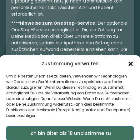
Erprobung bewährt hat) je nach Krankheitsbild kein
persönlicher Kontakt zwischen Arzt und Patient
erforderlich ist.
****Hinweise zum OneStop-Service:
Der optionale
OneStop-Service ermöglicht es Dir, die Zahlung für
Deine Medikation direkt über unsere Plattform zu
autorisieren, sodass die Apotheke den Betrag ohne
zusätzlichen Aufwand Deinerseits einziehen kann. Die
tatsächliche Bestellung und Abgabe der Arzneimittel
erfolgt jedoch ausschließlich über die jeweilige
Zustimmung verwalten
Apotheke. Der Kaufvertrag entsteht stets zwischen
Dir und der Apotheke. Unser OneStop-Service stellt
Um die besten Erlebnisse zu bieten, verwenden wir Technologien
wie Cookies, um Geräteinformationen zu speichern und/oder
kein pharmazeutisches Angebot dar, sondern dient
darauf zuzugreifen. Wenn Du diesen Technologien zustimmst,
lediglich der komfortablen Zahlungsabwicklung. Die
ermöglichst Du uns die Verarbeitung von Daten wie Surfverhalten
Nutzung ist freiwillig und hat keinerlei Einfluss auf die
oder eindeutigen IDs auf dieser Website. Wenn Du nicht zustimmst
ärztliche Therapieentscheidung oder die Wahl der
oder Deine Zustimmung widerrufst, kann dies bestimmte
verschriebenen Medikation. Apotheken sind rechtlich
Funktionen und Merkmale (Rezept-Konfigurator und Treuepunkte)
unabhängig und unterliegen den gesetzlichen
beeinträchtigen.
Vorgaben zur Arzneimittelabgabe.
Ich bin älter als 18 und stimme zu