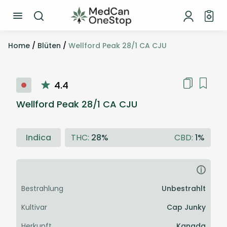
Home
/
Blüten
/
Wellford Peak 28/1 CA CJU
4.4
Wellford Peak 28/1 CA CJU
Indica
THC:
28%
CBD:
1%
i
Bestrahlung
Unbestrahlt
Kultivar
Cap Junky
Herkunft
Kanada