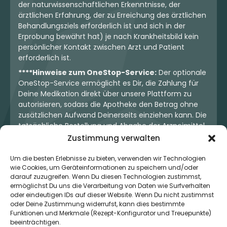
der naturwissenschaftlichen Erkenntnisse, der
ärztlichen Erfahrung, der zu Erreichung des ärztlichen
Behandlungsziels erforderlich ist und sich in der
Erprobung bewährt hat) je nach Krankheitsbild kein
persönlicher Kontakt zwischen Arzt und Patient
erforderlich ist.
****Hinweise zum OneStop-Service:
Der optionale
OneStop-Service ermöglicht es Dir, die Zahlung für
Deine Medikation direkt über unsere Plattform zu
autorisieren, sodass die Apotheke den Betrag ohne
zusätzlichen Aufwand Deinerseits einziehen kann. Die
tatsächliche Bestellung und Abgabe der Arzneimittel
erfolgt jedoch ausschließlich über die jeweilige
Zustimmung verwalten
Apotheke. Der Kaufvertrag entsteht stets zwischen
Dir und der Apotheke. Unser OneStop-Service stellt
Um die besten Erlebnisse zu bieten, verwenden wir Technologien
wie Cookies, um Geräteinformationen zu speichern und/oder
kein pharmazeutisches Angebot dar, sondern dient
darauf zuzugreifen. Wenn Du diesen Technologien zustimmst,
lediglich der komfortablen Zahlungsabwicklung. Die
ermöglichst Du uns die Verarbeitung von Daten wie Surfverhalten
Nutzung ist freiwillig und hat keinerlei Einfluss auf die
oder eindeutigen IDs auf dieser Website. Wenn Du nicht zustimmst
ärztliche Therapieentscheidung oder die Wahl der
oder Deine Zustimmung widerrufst, kann dies bestimmte
verschriebenen Medikation. Apotheken sind rechtlich
Funktionen und Merkmale (Rezept-Konfigurator und Treuepunkte)
unabhängig und unterliegen den gesetzlichen
beeinträchtigen.