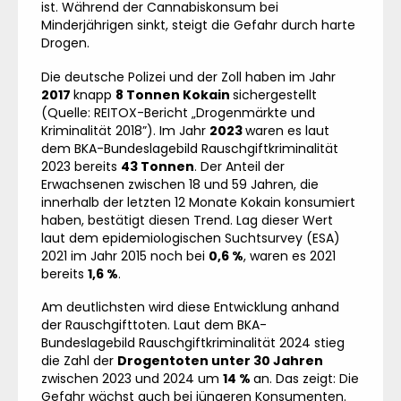
ist. Während der Cannabiskonsum bei
Minderjährigen sinkt, steigt die Gefahr durch harte
Drogen.
Die deutsche Polizei und der Zoll haben im Jahr
2017
knapp
8 Tonnen Kokain
sichergestellt
(Quelle:
REITOX-Bericht „Drogenmärkte und
Kriminalität 2018”
). Im Jahr
2023
waren es laut
dem
BKA-Bundeslagebild Rauschgiftkriminalität
2023
bereits
43 Tonnen
. Der Anteil der
Erwachsenen zwischen 18 und 59 Jahren, die
innerhalb der letzten 12 Monate Kokain konsumiert
haben, bestätigt diesen Trend. Lag dieser Wert
laut dem
epidemiologischen Suchtsurvey (ESA)
2021
im Jahr 2015 noch bei
0,6 %
, waren es 2021
bereits
1,6 %
.
Am deutlichsten wird diese Entwicklung anhand
der Rauschgifttoten. Laut dem
BKA-
Bundeslagebild Rauschgiftkriminalität 2024
stieg
die Zahl der
Drogentoten unter 30 Jahren
zwischen 2023 und 2024 um
14 %
an. Das zeigt: Die
Gefahr wächst auch bei jüngeren Konsumenten.