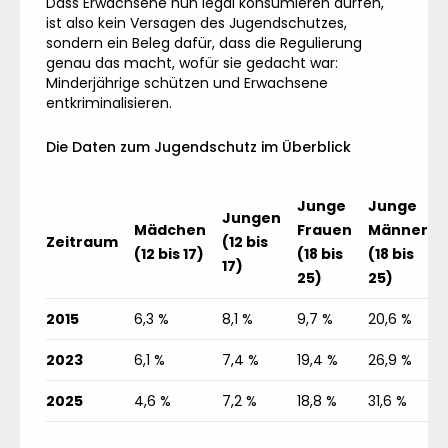
Dass Erwachsene nun legal konsumieren dürfen,
ist also kein Versagen des Jugendschutzes,
sondern ein Beleg dafür, dass die Regulierung
genau das macht, wofür sie gedacht war:
Minderjährige schützen und Erwachsene
entkriminalisieren.
Die Daten zum Jugendschutz im Überblick
Junge
Junge
Jungen
Mädchen
Frauen
Männer
Zeitraum
(12 bis
(12 bis 17)
(18 bis
(18 bis
17)
25)
25)
2015
6,3 %
8,1 %
9,7 %
20,6 %
2023
6,1 %
7,4 %
19,4 %
26,9 %
2025
4,6 %
7,2 %
18,8 %
31,6 %