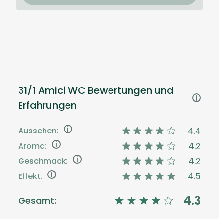
31/1 Amici WC Bewertungen und
i
Erfahrungen
i
4.4
Aussehen:
i
4.2
Aroma:
i
4.2
Geschmack:
i
4.5
Effekt:
4.3
Gesamt: