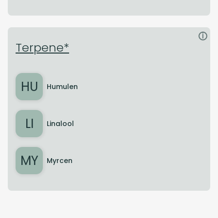
i
Terpene*
HU
Humulen
LI
Linalool
MY
Myrcen