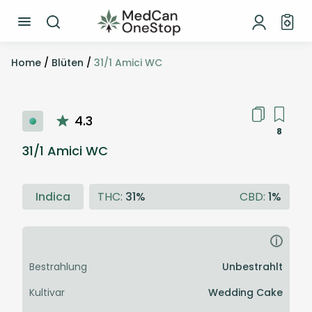
Home
/
Blüten
/
31/1 Amici WC
4.3
8
31/1 Amici WC
Indica
THC:
31%
CBD:
1%
i
Bestrahlung
Unbestrahlt
Kultivar
Wedding Cake