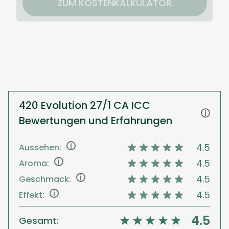
ZUM KOSTENKALKULATOR
420 Evolution 27/1 CA ICC
i
Bewertungen und Erfahrungen
i
4.5
Aussehen:
i
4.5
Aroma:
i
4.5
Geschmack:
i
4.5
Effekt:
4.5
Gesamt: