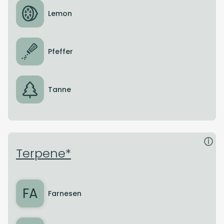
Lemon
Pfeffer
Tanne
i
Terpene*
FA
Farnesen