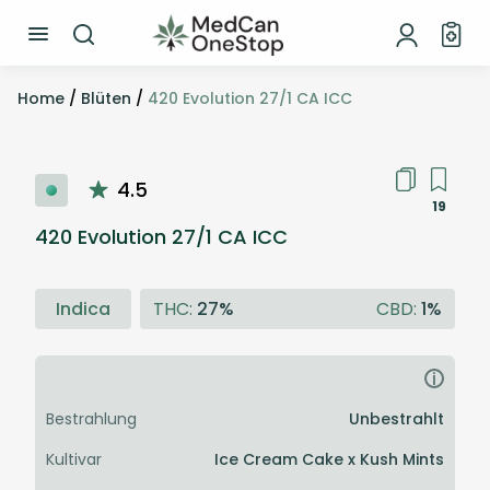
Home
/
Blüten
/
420 Evolution 27/1 CA ICC
4.5
19
420 Evolution 27/1 CA ICC
Indica
THC:
27%
CBD:
1%
i
Bestrahlung
Unbestrahlt
Kultivar
Ice Cream Cake x Kush Mints