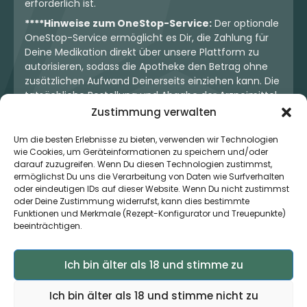
erforderlich ist.
****Hinweise zum OneStop-Service:
Der optionale
OneStop-Service ermöglicht es Dir, die Zahlung für
Deine Medikation direkt über unsere Plattform zu
autorisieren, sodass die Apotheke den Betrag ohne
zusätzlichen Aufwand Deinerseits einziehen kann. Die
tatsächliche Bestellung und Abgabe der Arzneimittel
erfolgt jedoch ausschließlich über die jeweilige
Zustimmung verwalten
Apotheke. Der Kaufvertrag entsteht stets zwischen
Dir und der Apotheke. Unser OneStop-Service stellt
Um die besten Erlebnisse zu bieten, verwenden wir Technologien
kein pharmazeutisches Angebot dar, sondern dient
wie Cookies, um Geräteinformationen zu speichern und/oder
darauf zuzugreifen. Wenn Du diesen Technologien zustimmst,
lediglich der komfortablen Zahlungsabwicklung. Die
ermöglichst Du uns die Verarbeitung von Daten wie Surfverhalten
Nutzung ist freiwillig und hat keinerlei Einfluss auf die
oder eindeutigen IDs auf dieser Website. Wenn Du nicht zustimmst
ärztliche Therapieentscheidung oder die Wahl der
oder Deine Zustimmung widerrufst, kann dies bestimmte
verschriebenen Medikation. Apotheken sind rechtlich
Funktionen und Merkmale (Rezept-Konfigurator und Treuepunkte)
unabhängig und unterliegen den gesetzlichen
beeinträchtigen.
Vorgaben zur Arzneimittelabgabe.
Ich bin älter als 18 und stimme zu
© 2026 MedCanOneStop (MCOS GmbH) - Alle Rechte
Ich bin älter als 18 und stimme nicht zu
vorbehalten.