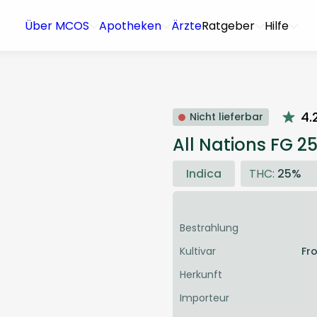
Über MCOS
Apotheken
Ärzte
Ratgeber
Hilfe
4.
Nicht lieferbar
All Nations FG 25
Indica
THC:
25%
Bestrahlung
Kultivar
Fr
Herkunft
Importeur