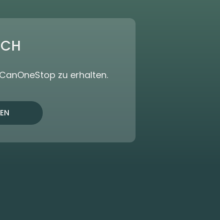
ICH
dCanOneStop zu erhalten.
EN