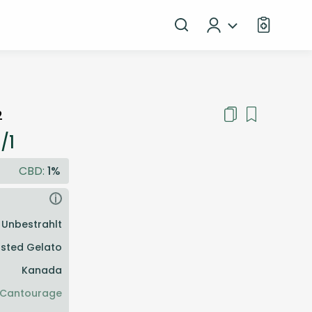
2
/1
CBD:
1%
i
Unbestrahlt
osted Gelato
Kanada
Cantourage