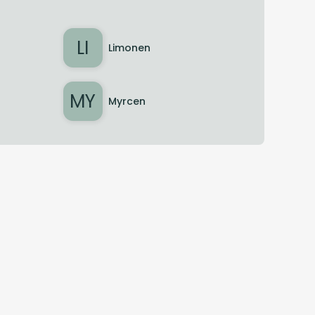
LI
Limonen
MY
Myrcen