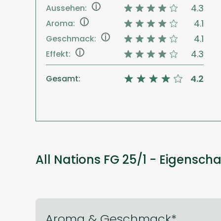
i
4.3
Aussehen:
i
4.1
Aroma:
i
4.1
Geschmack:
i
4.3
Effekt:
4.2
Gesamt:
All Nations FG 25/1 - Eigensch
Aroma & Geschmack*