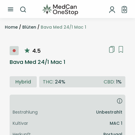
Home
/
Blüten
/
Bava Med 24/1 Mac 1
4.5
Bava Med 24/1 Mac 1
Hybrid
THC:
24%
CBD:
1%
i
Bestrahlung
Unbestrahlt
Kultivar
MAC 1
Herkunft
Portugal