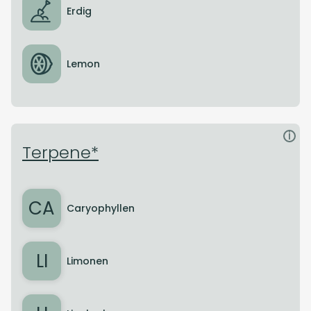
Erdig
Lemon
i
Terpene*
CA
Caryophyllen
LI
Limonen