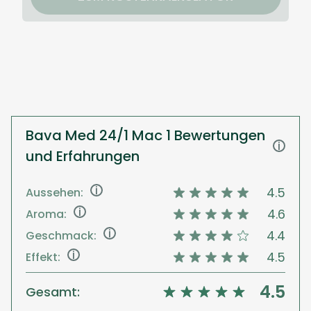
Bava Med 24/1 Mac 1 Bewertungen
i
und Erfahrungen
i
4.5
Aussehen:
i
4.6
Aroma:
i
4.4
Geschmack:
i
4.5
Effekt:
4.5
Gesamt: