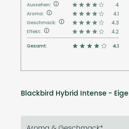
i
4
Aussehen:
i
4.1
Aroma:
i
4.3
Geschmack:
i
4.2
Effekt:
4.1
Gesamt:
Blackbird Hybrid Intense - Eig
Aroma & Geschmack*