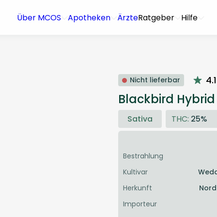
Über MCOS
Apotheken
Ärzte
Ratgeber
Hilfe
4.1
Nicht lieferbar
Blackbird Hybrid
Sativa
THC:
25%
Bestrahlung
Kultivar
Wedd
Herkunft
Nord
Importeur