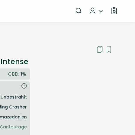
 Intense
CBD:
1%
i
Unbestrahlt
ing Crasher
mazedonien
Cantourage