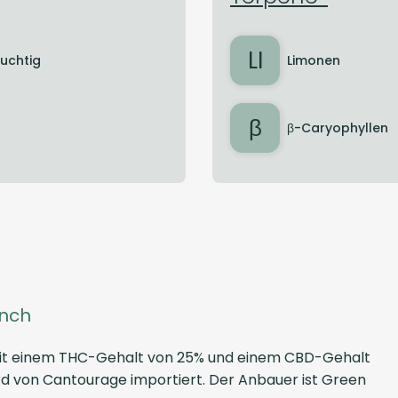
LI
ruchtig
Limonen
β
β-Caryophyllen
unch
e mit einem THC-Gehalt von 25% und einem CBD-Gehalt
d von Cantourage importiert. Der Anbauer ist Green