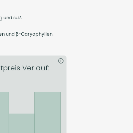
g und süß.
en und β-Caryophyllen.
i
tpreis Verlauf: