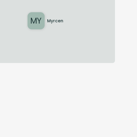
MY
Myrcen