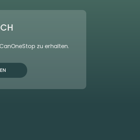
ICH
dCanOneStop zu erhalten.
EN