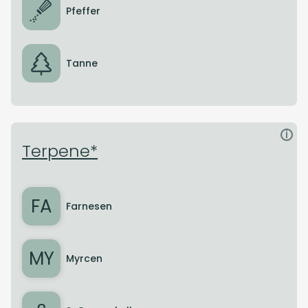
Pfeffer
Tanne
i
Terpene*
FA
Farnesen
MY
Myrcen