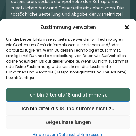
autorisieren, sodass die Apotheke den Betrag ohne
zusätzlichen Aufwand Deinerseits einziehen kann. Die
tatsächliche Bestellung und Abgabe der Arzneimittel
erfolgt jedoch ausschließlich über die jeweilige
Zustimmung verwalten
Apotheke. Der Kaufvertrag entsteht stets zwischen
Dir und der Apotheke. Unser OneStop-Service stellt
Um die besten Erlebnisse zu bieten, verwenden wir Technologien
kein pharmazeutisches Angebot dar, sondern dient
wie Cookies, um Geräteinformationen zu speichern und/oder
lediglich der komfortablen Zahlungsabwicklung. Die
darauf zuzugreifen. Wenn Du diesen Technologien zustimmst,
Nutzung ist freiwillig und hat keinerlei Einfluss auf die
ermöglichst Du uns die Verarbeitung von Daten wie Surfverhalten
ärztliche Therapieentscheidung oder die Wahl der
oder eindeutigen IDs auf dieser Website. Wenn Du nicht zustimmst
verschriebenen Medikation. Apotheken sind rechtlich
oder Deine Zustimmung widerrufst, kann dies bestimmte
unabhängig und unterliegen den gesetzlichen
Funktionen und Merkmale (Rezept-Konfigurator und Treuepunkte)
beeinträchtigen.
Vorgaben zur Arzneimittelabgabe.
Ich bin älter als 18 und stimme zu
© 2026 MedCanOneStop (MCOS GmbH) - Alle Rechte
vorbehalten.
Ich bin älter als 18 und stimme nicht zu
Zeige Einstellungen
×
Zur App ›
Jetzt auch als App verfügbar
Hinweise zum Datenschutz
Impressum