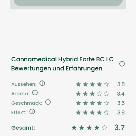
Cannamedical Hybrid Forte BC LC
i
Bewertungen und Erfahrungen
i
3.8
Aussehen:
i
3.4
Aroma:
i
3.6
Geschmack:
i
3.8
Effekt:
3.7
Gesamt: