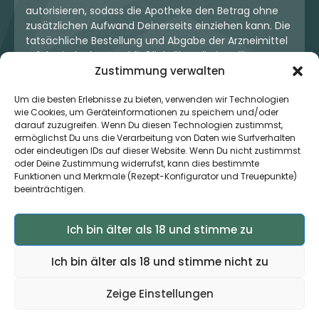
autorisieren, sodass die Apotheke den Betrag ohne
zusätzlichen Aufwand Deinerseits einziehen kann. Die
tatsächliche Bestellung und Abgabe der Arzneimittel
erfolgt jedoch ausschließlich über die jeweilige
Zustimmung verwalten
Apotheke. Der Kaufvertrag entsteht stets zwischen
Dir und der Apotheke. Unser OneStop-Service stellt
Um die besten Erlebnisse zu bieten, verwenden wir Technologien
kein pharmazeutisches Angebot dar, sondern dient
wie Cookies, um Geräteinformationen zu speichern und/oder
lediglich der komfortablen Zahlungsabwicklung. Die
darauf zuzugreifen. Wenn Du diesen Technologien zustimmst,
Nutzung ist freiwillig und hat keinerlei Einfluss auf die
ermöglichst Du uns die Verarbeitung von Daten wie Surfverhalten
ärztliche Therapieentscheidung oder die Wahl der
oder eindeutigen IDs auf dieser Website. Wenn Du nicht zustimmst
verschriebenen Medikation. Apotheken sind rechtlich
oder Deine Zustimmung widerrufst, kann dies bestimmte
unabhängig und unterliegen den gesetzlichen
Funktionen und Merkmale (Rezept-Konfigurator und Treuepunkte)
beeinträchtigen.
Vorgaben zur Arzneimittelabgabe.
Ich bin älter als 18 und stimme zu
© 2026 MedCanOneStop (MCOS GmbH) - Alle Rechte
vorbehalten.
Ich bin älter als 18 und stimme nicht zu
Zeige Einstellungen