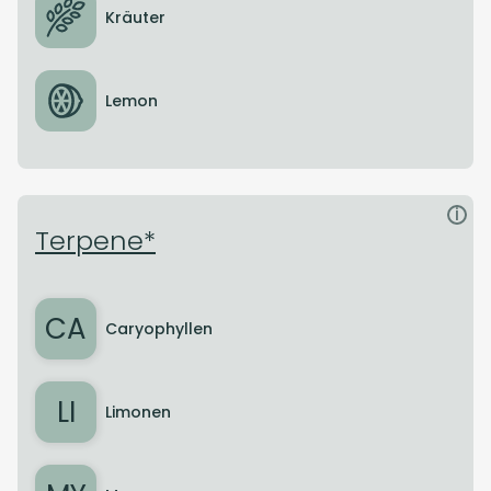
Kräuter
Lemon
i
Terpene*
CA
Caryophyllen
LI
Limonen