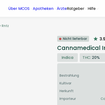
Über MCOS
Apotheken
Ärzte
Ratgeber
Hilfe
 Rntz
3.
Nicht lieferbar
Cannamedical In
Indica
THC:
20%
Bestrahlung
Kultivar
Herkunft
Importeur
Ca