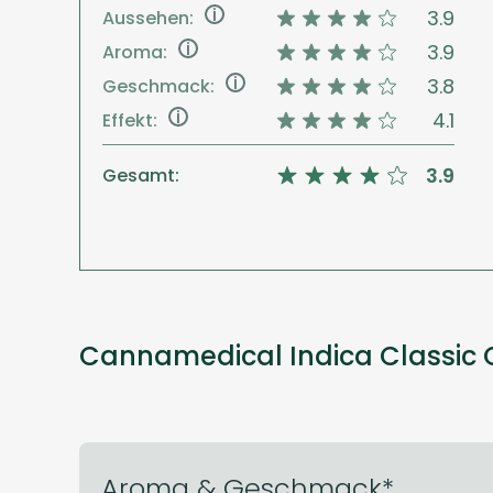
i
3.9
Aussehen:
i
3.9
Aroma:
i
3.8
Geschmack:
i
4.1
Effekt:
3.9
Gesamt:
Cannamedical Indica Classic C
Aroma & Geschmack*