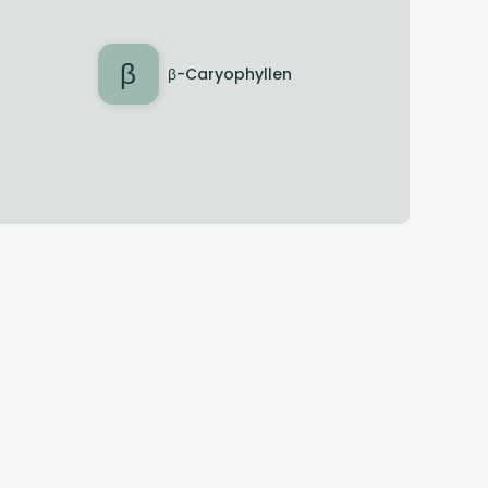
β
β-Caryophyllen