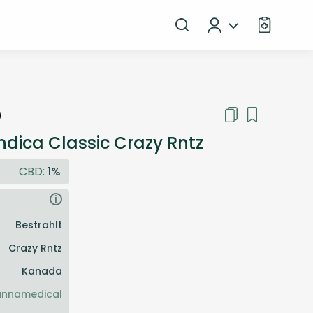
9
dica Classic Crazy Rntz
CBD:
1%
i
Bestrahlt
Crazy Rntz
Kanada
nnamedical