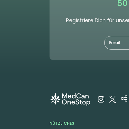
50
Registriere Dich für un
NÜTZLICHES