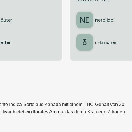
NE
räuter
Nerolidol
δ
feffer
δ-Limonen
tente Indica-Sorte aus Kanada mit einem THC-Gehalt von 20
var bietet ein florales Aroma, das durch Kräutern, Zitronen