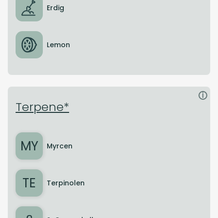
Erdig
Lemon
i
Terpene*
MY
Myrcen
TE
Terpinolen