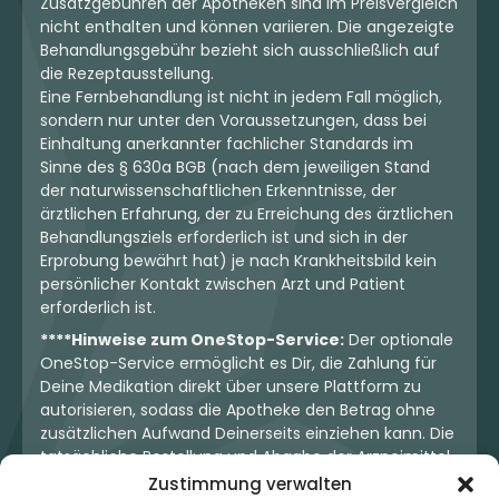
Zusatzgebühren der Apotheken sind im Preisvergleich
nicht enthalten und können variieren. Die angezeigte
Behandlungsgebühr bezieht sich ausschließlich auf
die Rezeptausstellung.
Eine Fernbehandlung ist nicht in jedem Fall möglich,
sondern nur unter den Voraussetzungen, dass bei
Einhaltung anerkannter fachlicher Standards im
Sinne des § 630a BGB (nach dem jeweiligen Stand
der naturwissenschaftlichen Erkenntnisse, der
ärztlichen Erfahrung, der zu Erreichung des ärztlichen
Behandlungsziels erforderlich ist und sich in der
Erprobung bewährt hat) je nach Krankheitsbild kein
persönlicher Kontakt zwischen Arzt und Patient
erforderlich ist.
****Hinweise zum OneStop-Service:
Der optionale
OneStop-Service ermöglicht es Dir, die Zahlung für
Deine Medikation direkt über unsere Plattform zu
autorisieren, sodass die Apotheke den Betrag ohne
zusätzlichen Aufwand Deinerseits einziehen kann. Die
tatsächliche Bestellung und Abgabe der Arzneimittel
erfolgt jedoch ausschließlich über die jeweilige
Zustimmung verwalten