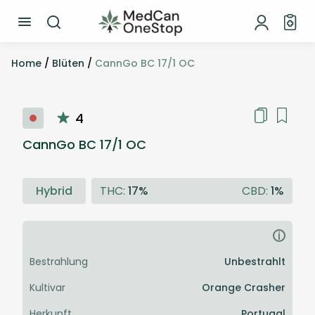
Home
/
Blüten
/
CannGo BC 17/1 OC
4
CannGo BC 17/1 OC
Hybrid
THC:
17%
CBD:
1%
i
Bestrahlung
Unbestrahlt
Kultivar
Orange Crasher
Herkunft
Portugal