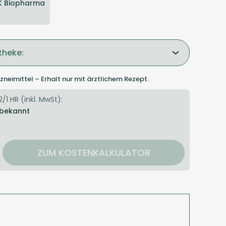
K Biopharma
theke:
zneimittel – Erhalt nur mit ärztlichem Rezept.
/1 HR (inkl. MwSt):
 bekannt
ZUM KOSTENKALKULATOR