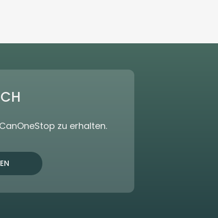
ICH
dCanOneStop zu erhalten.
EN