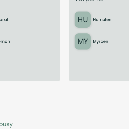
HU
loral
Humulen
MY
emon
Myrcen
lousy