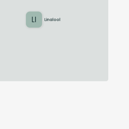
LI
Linalool