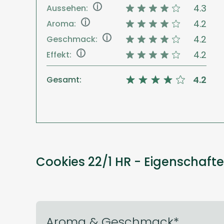
i
4.3
Aussehen:
i
4.2
Aroma:
i
4.2
Geschmack:
i
4.2
Effekt:
4.2
Gesamt:
Cookies 22/1 HR - Eigenschaft
Aroma & Geschmack*