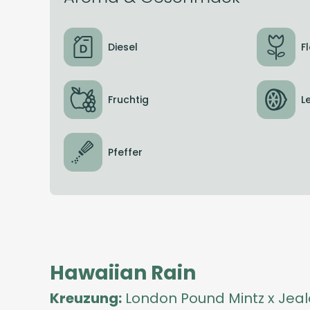
Diesel
F
Fruchtig
L
Pfeffer
Hawaiian Rain
Kreuzung:
London Pound Mintz x Jea