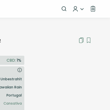
2
CBD:
1%
i
Unbestrahlt
awaiian Rain
Portugal
Cansativa