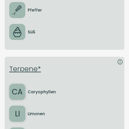
Pfeffer
Süß
i
Terpene*
CA
Caryophyllen
LI
Limonen