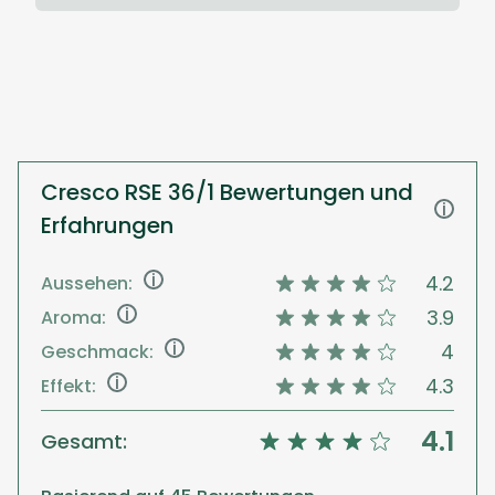
Cresco RSE 36/1 Bewertungen und
i
Erfahrungen
i
4.2
Aussehen:
i
3.9
Aroma:
i
4
Geschmack:
i
4.3
Effekt:
4.1
Gesamt: