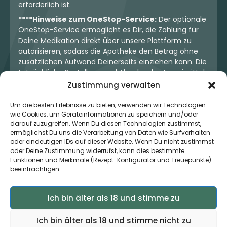
erforderlich ist.
****Hinweise zum OneStop-Service:
Der optionale
OneStop-Service ermöglicht es Dir, die Zahlung für
Deine Medikation direkt über unsere Plattform zu
autorisieren, sodass die Apotheke den Betrag ohne
zusätzlichen Aufwand Deinerseits einziehen kann. Die
tatsächliche Bestellung und Abgabe der Arzneimittel
erfolgt jedoch ausschließlich über die jeweilige
Zustimmung verwalten
Apotheke. Der Kaufvertrag entsteht stets zwischen
Dir und der Apotheke. Unser OneStop-Service stellt
Um die besten Erlebnisse zu bieten, verwenden wir Technologien
wie Cookies, um Geräteinformationen zu speichern und/oder
kein pharmazeutisches Angebot dar, sondern dient
darauf zuzugreifen. Wenn Du diesen Technologien zustimmst,
lediglich der komfortablen Zahlungsabwicklung. Die
ermöglichst Du uns die Verarbeitung von Daten wie Surfverhalten
Nutzung ist freiwillig und hat keinerlei Einfluss auf die
oder eindeutigen IDs auf dieser Website. Wenn Du nicht zustimmst
ärztliche Therapieentscheidung oder die Wahl der
oder Deine Zustimmung widerrufst, kann dies bestimmte
verschriebenen Medikation. Apotheken sind rechtlich
Funktionen und Merkmale (Rezept-Konfigurator und Treuepunkte)
unabhängig und unterliegen den gesetzlichen
beeinträchtigen.
Vorgaben zur Arzneimittelabgabe.
Ich bin älter als 18 und stimme zu
© 2026 MedCanOneStop (MCOS GmbH) - Alle Rechte
Ich bin älter als 18 und stimme nicht zu
vorbehalten.