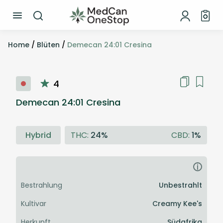
Home
/
Blüten
/
Demecan 24:01 Cresina
4
Demecan 24:01 Cresina
Hybrid
THC:
24%
CBD:
1%
i
Bestrahlung
Unbestrahlt
Kultivar
Creamy Kee's
Herkunft
Südafrika