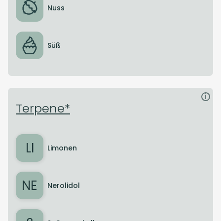
Nuss
Süß
i
Terpene*
LI
Limonen
NE
Nerolidol