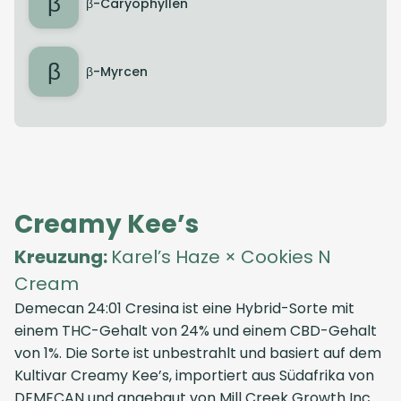
β
β-Caryophyllen
β
β-Myrcen
Creamy Kee’s
Kreuzung:
Karel’s Haze × Cookies N
Cream
Demecan 24:01 Cresina
ist eine Hybrid-Sorte mit
einem THC-Gehalt von 24% und einem CBD-Gehalt
von 1%. Die Sorte ist unbestrahlt und basiert auf dem
Kultivar Creamy Kee’s, importiert aus
Südafrika
von
DEMECAN
und angebaut von
Mill Creek Growth Inc.
.