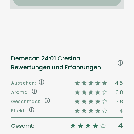
Demecan 24:01 Cresina
i
Bewertungen und Erfahrungen
i
4.5
Aussehen:
i
3.8
Aroma:
i
3.8
Geschmack:
i
4
Effekt:
4
Gesamt: