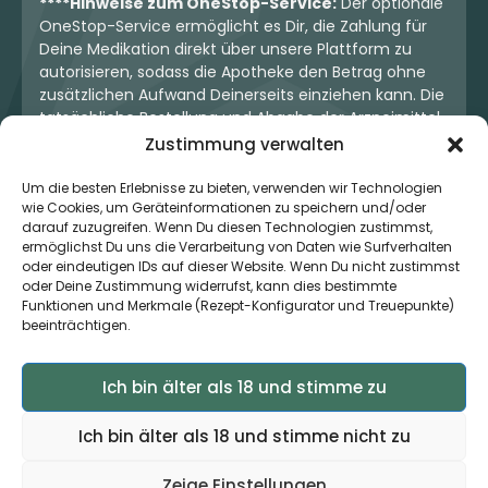
****Hinweise zum OneStop-Service:
Der optionale
OneStop-Service ermöglicht es Dir, die Zahlung für
Deine Medikation direkt über unsere Plattform zu
autorisieren, sodass die Apotheke den Betrag ohne
zusätzlichen Aufwand Deinerseits einziehen kann. Die
tatsächliche Bestellung und Abgabe der Arzneimittel
erfolgt jedoch ausschließlich über die jeweilige
Zustimmung verwalten
Apotheke. Der Kaufvertrag entsteht stets zwischen
Dir und der Apotheke. Unser OneStop-Service stellt
Um die besten Erlebnisse zu bieten, verwenden wir Technologien
wie Cookies, um Geräteinformationen zu speichern und/oder
kein pharmazeutisches Angebot dar, sondern dient
darauf zuzugreifen. Wenn Du diesen Technologien zustimmst,
lediglich der komfortablen Zahlungsabwicklung. Die
ermöglichst Du uns die Verarbeitung von Daten wie Surfverhalten
Nutzung ist freiwillig und hat keinerlei Einfluss auf die
oder eindeutigen IDs auf dieser Website. Wenn Du nicht zustimmst
ärztliche Therapieentscheidung oder die Wahl der
oder Deine Zustimmung widerrufst, kann dies bestimmte
verschriebenen Medikation. Apotheken sind rechtlich
Funktionen und Merkmale (Rezept-Konfigurator und Treuepunkte)
unabhängig und unterliegen den gesetzlichen
beeinträchtigen.
Vorgaben zur Arzneimittelabgabe.
Ich bin älter als 18 und stimme zu
© 2026 MedCanOneStop (MCOS GmbH) - Alle Rechte
Ich bin älter als 18 und stimme nicht zu
vorbehalten.
Zeige Einstellungen