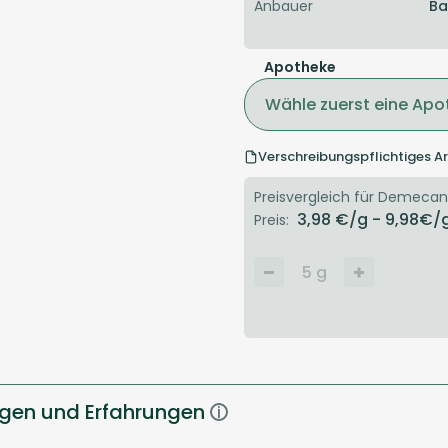
Anbauer
Ba
Apotheke
Wähle zuerst eine Apo
Verschreibungspflichtiges Ar
Preisvergleich für Demecan 
3,98
€/g
- 9,98
€/
Preis:
5
g
gen und Erfahrungen
i