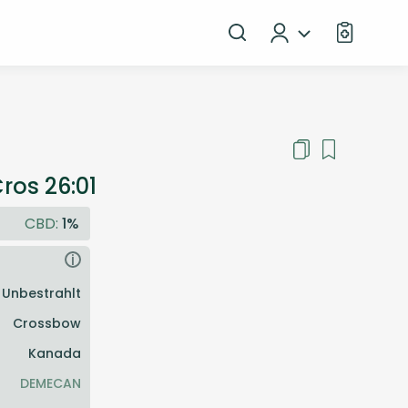
os 26:01
CBD:
1%
i
Unbestrahlt
Crossbow
Kanada
DEMECAN