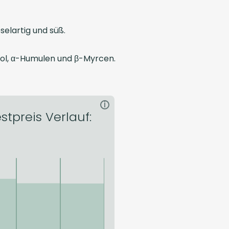
elartig und süß.
ool, α-Humulen und β-Myrcen.
i
tpreis Verlauf: