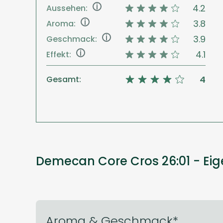
i
4.2
Aussehen:
i
3.8
Aroma:
i
3.9
Geschmack:
i
4.1
Effekt:
4
Gesamt:
Demecan Core Cros 26:01 - Ei
Aroma & Geschmack*