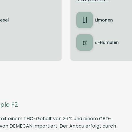
LI
iesel
Limonen
α
α-Humulen
ple F2
e mit einem THC-Gehalt von 26 % und einem CBD-
d von DEMECAN importiert. Der Anbau erfolgt durch