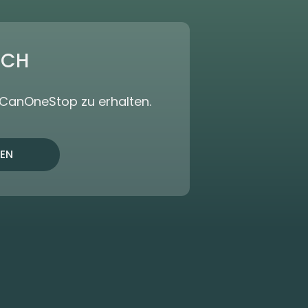
ICH
dCanOneStop zu erhalten.
EN