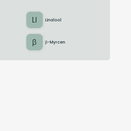
LI
Linalool
β
β-Myrcen