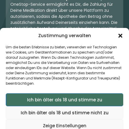
OneStop-Service ermöglicht es Dir, die Zahlung für
Deine Medikation direkt über unsere Plattform zu
autorisieren, sodass die Apotheke den Betrag ohne
zusätzlichen Aufwand Deinerseits einziehen kann. Die
tatsächliche Bestellung und Abgabe der Arzneimittel
erfolgt jedoch ausschließlich über die jeweilige
Zustimmung verwalten
Apotheke. Der Kaufvertrag entsteht stets zwischen
Dir und der Apotheke. Unser OneStop-Service stellt
Um die besten Erlebnisse zu bieten, verwenden wir Technologien
kein pharmazeutisches Angebot dar, sondern dient
wie Cookies, um Geräteinformationen zu speichern und/oder
darauf zuzugreifen. Wenn Du diesen Technologien zustimmst,
lediglich der komfortablen Zahlungsabwicklung. Die
ermöglichst Du uns die Verarbeitung von Daten wie Surfverhalten
Nutzung ist freiwillig und hat keinerlei Einfluss auf die
oder eindeutigen IDs auf dieser Website. Wenn Du nicht zustimmst
ärztliche Therapieentscheidung oder die Wahl der
oder Deine Zustimmung widerrufst, kann dies bestimmte
verschriebenen Medikation. Apotheken sind rechtlich
Funktionen und Merkmale (Rezept-Konfigurator und Treuepunkte)
unabhängig und unterliegen den gesetzlichen
beeinträchtigen.
Vorgaben zur Arzneimittelabgabe.
Ich bin älter als 18 und stimme zu
© 2026 MedCanOneStop (MCOS GmbH) - Alle Rechte
Ich bin älter als 18 und stimme nicht zu
vorbehalten.
Zeige Einstellungen