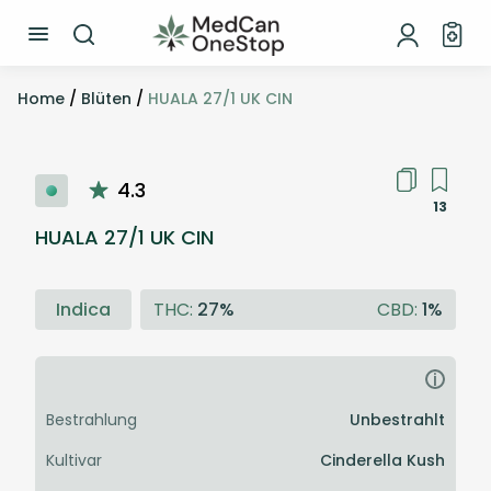
Home
/
Blüten
/
HUALA 27/1 UK CIN
4.3
13
HUALA 27/1 UK CIN
Indica
THC:
27%
CBD:
1%
i
Bestrahlung
Unbestrahlt
Kultivar
Cinderella Kush