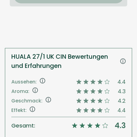
HUALA 27/1 UK CIN Bewertungen
i
und Erfahrungen
i
4.4
Aussehen:
i
4.3
Aroma:
i
4.2
Geschmack:
i
4.4
Effekt:
4.3
Gesamt: