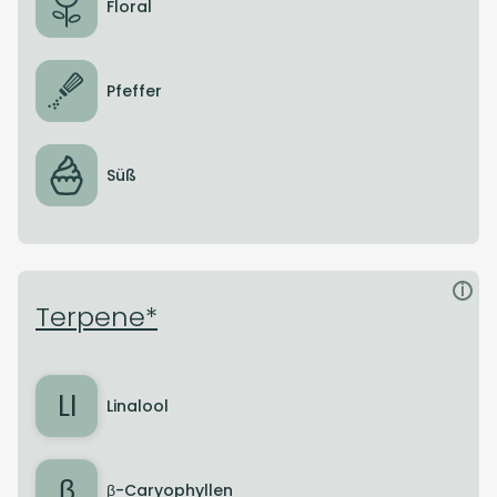
Floral
Pfeffer
Süß
i
Terpene*
LI
Linalool
β
β-Caryophyllen