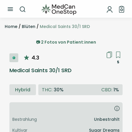
Home
/
Blüten
/
Medical Saints 30/1 SRD
📷 2 Fotos von Patient:innen
4.3
5
Medical Saints 30/1 SRD
Hybrid
THC:
30%
CBD:
1%
i
Bestrahlung
Unbestrahlt
Kultivar
Sugar Dreams