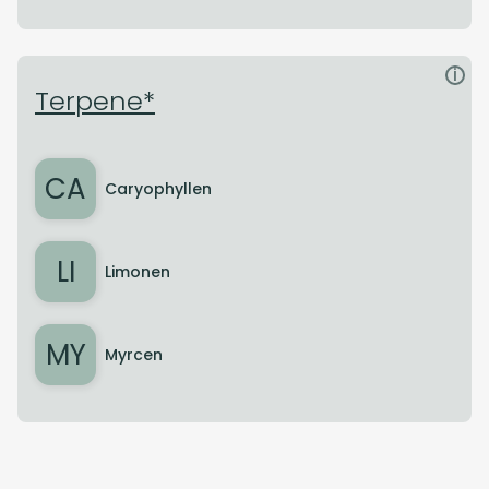
i
Terpene*
CA
Caryophyllen
LI
Limonen
MY
Myrcen