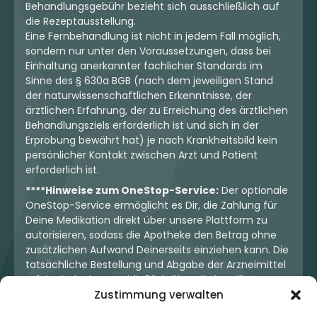
Behandlungsgebühr bezieht sich ausschließlich auf
die Rezeptausstellung.
Eine Fernbehandlung ist nicht in jedem Fall möglich,
sondern nur unter den Voraussetzungen, dass bei
Einhaltung anerkannter fachlicher Standards im
Sinne des § 630a BGB (nach dem jeweiligen Stand
der naturwissenschaftlichen Erkenntnisse, der
ärztlichen Erfahrung, der zu Erreichung des ärztlichen
Behandlungsziels erforderlich ist und sich in der
Erprobung bewährt hat) je nach Krankheitsbild kein
persönlicher Kontakt zwischen Arzt und Patient
erforderlich ist.
****Hinweise zum OneStop-Service:
Der optionale
OneStop-Service ermöglicht es Dir, die Zahlung für
Deine Medikation direkt über unsere Plattform zu
autorisieren, sodass die Apotheke den Betrag ohne
zusätzlichen Aufwand Deinerseits einziehen kann. Die
tatsächliche Bestellung und Abgabe der Arzneimittel
erfolgt jedoch ausschließlich über die jeweilige
Apotheke. Der Kaufvertrag entsteht stets zwischen
Zustimmung verwalten
Dir und der Apotheke. Unser OneStop-Service stellt