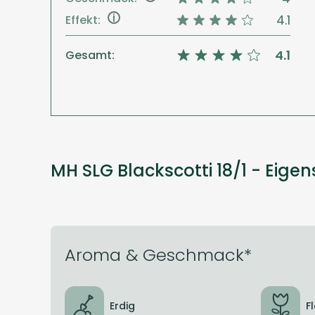
i
4.1
Effekt:
4.1
Gesamt:
MH SLG Blackscotti 18/1 - Eige
Aroma & Geschmack*
Erdig
F