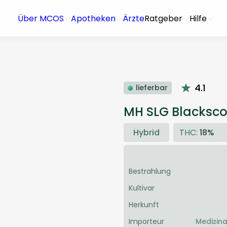
Über MCOS
Apotheken
Ärzte
Ratgeber
Hilfe
4.1
lieferbar
MH SLG Blackscot
Hybrid
THC:
18%
Bestrahlung
Kultivar
Herkunft
Importeur
Medizin