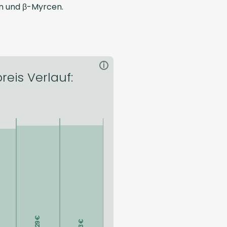
n und β-Myrcen.
i
reis Verlauf: