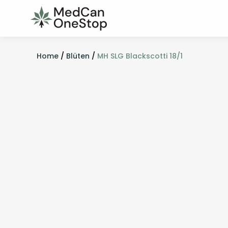
Home
/
Blüten
/
MH SLG Blackscotti 18/1