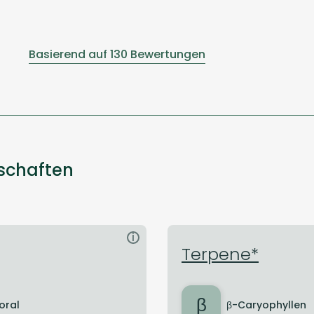
Basierend auf 130 Bewertungen
nschaften
i
Terpene*
β
loral
β-Caryophyllen