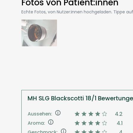
Fotos von Patient:innen
Echte Fotos, von Nutzer:innen hochgeladen. Tippe auf 
MH SLG Blackscotti 18/1 Bewertung
i
4.2
Aussehen:
i
4.1
Aroma:
i
4
Geschmack: