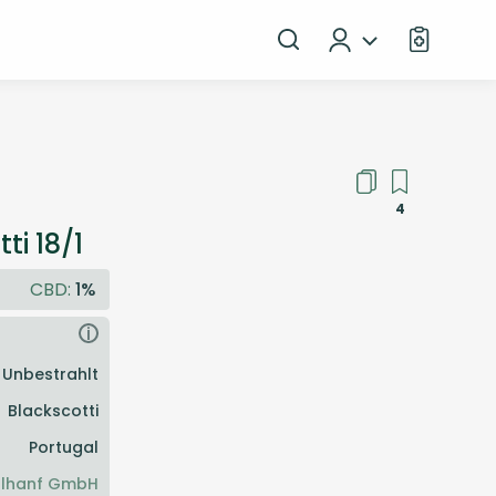
4
ti 18/1
CBD:
1%
i
Unbestrahlt
Blackscotti
Portugal
alhanf GmbH