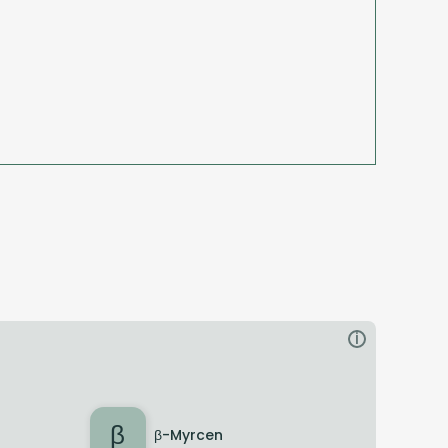
i
β
β-Myrcen