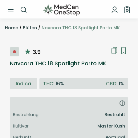
Home
/
Blüten
/
Navcora THC 18 Spotlight Porto MK
3.9
Navcora THC 18 Spotlight Porto MK
Indica
THC:
16%
CBD:
1%
i
Bestrahlung
Bestrahlt
Kultivar
Master Kush
Herkunft
Portugal