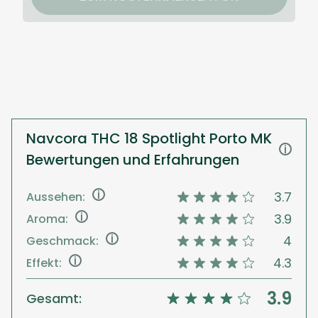
Navcora THC 18 Spotlight Porto MK
i
Bewertungen und Erfahrungen
i
3.7
Aussehen:
i
3.9
Aroma:
i
4
Geschmack:
i
4.3
Effekt:
3.9
Gesamt: