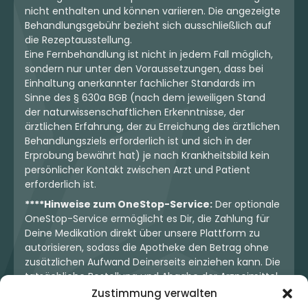
nicht enthalten und können variieren. Die angezeigte
Behandlungsgebühr bezieht sich ausschließlich auf
die Rezeptausstellung.
Eine Fernbehandlung ist nicht in jedem Fall möglich,
sondern nur unter den Voraussetzungen, dass bei
Einhaltung anerkannter fachlicher Standards im
Sinne des § 630a BGB (nach dem jeweiligen Stand
der naturwissenschaftlichen Erkenntnisse, der
ärztlichen Erfahrung, der zu Erreichung des ärztlichen
Behandlungsziels erforderlich ist und sich in der
Erprobung bewährt hat) je nach Krankheitsbild kein
persönlicher Kontakt zwischen Arzt und Patient
erforderlich ist.
****Hinweise zum OneStop-Service:
Der optionale
OneStop-Service ermöglicht es Dir, die Zahlung für
Deine Medikation direkt über unsere Plattform zu
autorisieren, sodass die Apotheke den Betrag ohne
zusätzlichen Aufwand Deinerseits einziehen kann. Die
tatsächliche Bestellung und Abgabe der Arzneimittel
erfolgt jedoch ausschließlich über die jeweilige
Zustimmung verwalten
Apotheke. Der Kaufvertrag entsteht stets zwischen