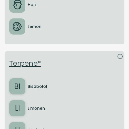
Holz
Lemon
i
Terpene*
BI
Bisabolol
LI
Limonen