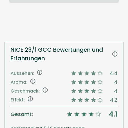
NICE 23/1 GCC Bewertungen und
i
Erfahrungen
i
4.4
Aussehen:
i
4
Aroma:
i
4
Geschmack:
i
4.2
Effekt:
4.1
Gesamt: