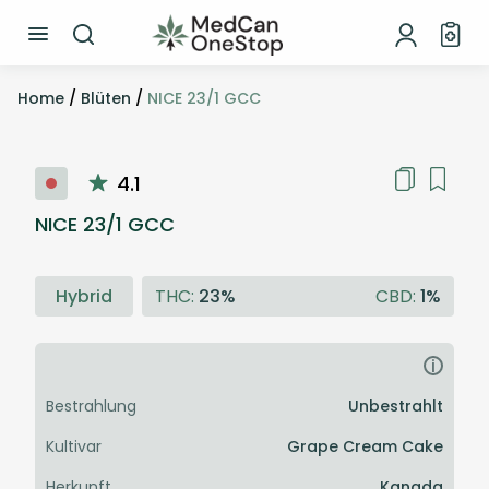
Home
/
Blüten
/
NICE 23/1 GCC
4.1
NICE 23/1 GCC
Hybrid
THC:
23%
CBD:
1%
i
Bestrahlung
Unbestrahlt
Kultivar
Grape Cream Cake
Herkunft
Kanada