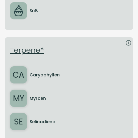
Süß
i
Terpene*
CA
Caryophyllen
MY
Myrcen
SE
Selinadiene