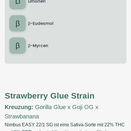
LI
Limonen
β
β-Eudesmol
β
β-Myrcen
Strawberry Glue Strain
Kreuzung:
Gorilla Glue x Goji OG x
Strawbanana
Nimbus EASY 22/1 SG ist eine Sativa-Sorte mit 22% THC