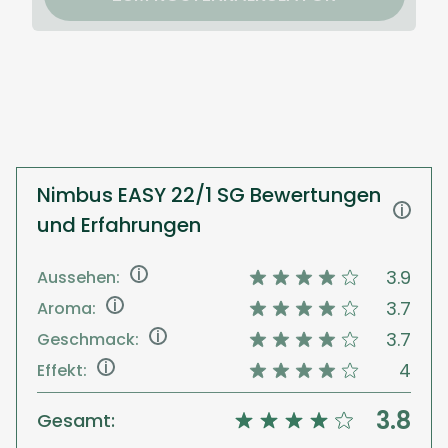
Nimbus EASY 22/1 SG Bewertungen
i
und Erfahrungen
i
3.9
Aussehen:
i
3.7
Aroma:
i
3.7
Geschmack:
i
4
Effekt:
3.8
Gesamt: