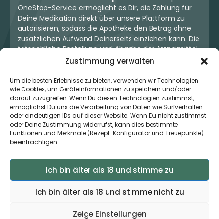
OneStop-Service ermöglicht es Dir, die Zahlung für
Deine Medikation direkt über unsere Plattform zu
autorisieren, sodass die Apotheke den Betrag ohne
zusätzlichen Aufwand Deinerseits einziehen kann. Die
tatsächliche Bestellung und Abgabe der Arzneimittel
erfolgt jedoch ausschließlich über die jeweilige
Zustimmung verwalten
Apotheke. Der Kaufvertrag entsteht stets zwischen
Dir und der Apotheke. Unser OneStop-Service stellt
Um die besten Erlebnisse zu bieten, verwenden wir Technologien
wie Cookies, um Geräteinformationen zu speichern und/oder
kein pharmazeutisches Angebot dar, sondern dient
darauf zuzugreifen. Wenn Du diesen Technologien zustimmst,
lediglich der komfortablen Zahlungsabwicklung. Die
ermöglichst Du uns die Verarbeitung von Daten wie Surfverhalten
Nutzung ist freiwillig und hat keinerlei Einfluss auf die
oder eindeutigen IDs auf dieser Website. Wenn Du nicht zustimmst
ärztliche Therapieentscheidung oder die Wahl der
oder Deine Zustimmung widerrufst, kann dies bestimmte
verschriebenen Medikation. Apotheken sind rechtlich
Funktionen und Merkmale (Rezept-Konfigurator und Treuepunkte)
unabhängig und unterliegen den gesetzlichen
beeinträchtigen.
Vorgaben zur Arzneimittelabgabe.
Ich bin älter als 18 und stimme zu
© 2026 MedCanOneStop (MCOS GmbH) - Alle Rechte
Ich bin älter als 18 und stimme nicht zu
vorbehalten.
Zeige Einstellungen