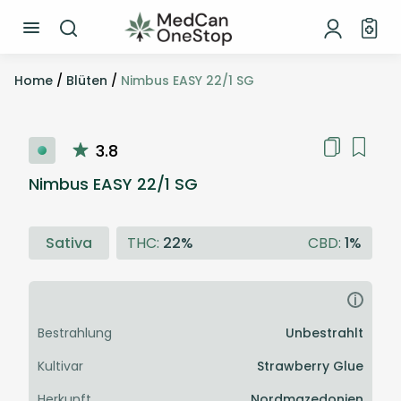
Home
/
Blüten
/
Nimbus EASY 22/1 SG
3.8
Nimbus EASY 22/1 SG
Sativa
THC:
22%
CBD:
1%
i
Bestrahlung
Unbestrahlt
Kultivar
Strawberry Glue
Herkunft
Nordmazedonien