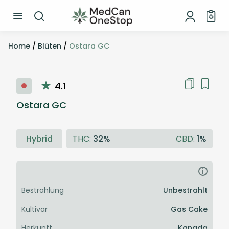
Home
/
Blüten
/
Ostara GC
4.1
Ostara GC
Hybrid
THC:
32%
CBD:
1%
i
Bestrahlung
Unbestrahlt
Kultivar
Gas Cake
Herkunft
Kanada