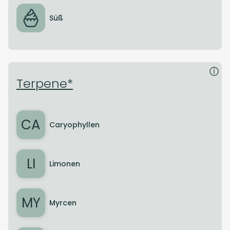
Süß
i
Terpene*
CA
Caryophyllen
LI
Limonen
MY
Myrcen