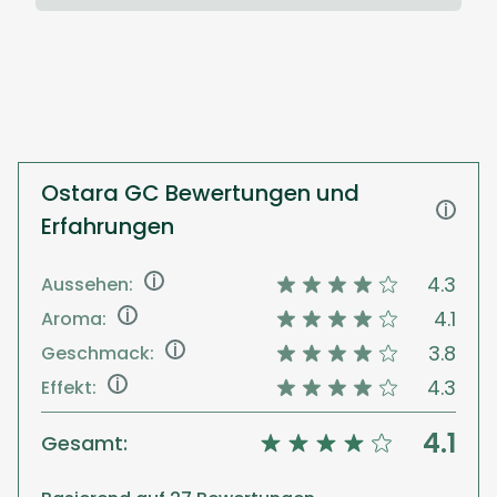
Ostara GC Bewertungen und
i
Erfahrungen
i
4.3
Aussehen:
i
4.1
Aroma:
i
3.8
Geschmack:
i
4.3
Effekt:
4.1
Gesamt: