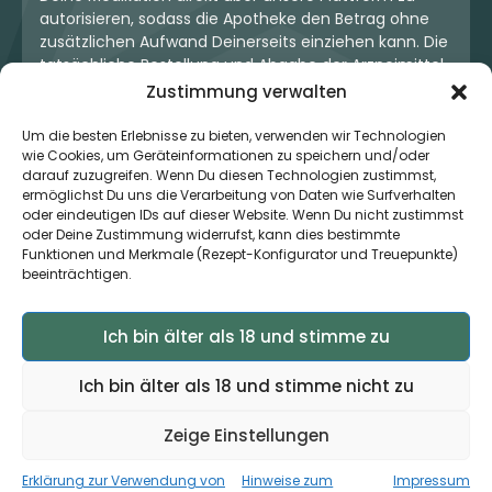
autorisieren, sodass die Apotheke den Betrag ohne
zusätzlichen Aufwand Deinerseits einziehen kann. Die
tatsächliche Bestellung und Abgabe der Arzneimittel
erfolgt jedoch ausschließlich über die jeweilige
Zustimmung verwalten
Apotheke. Der Kaufvertrag entsteht stets zwischen
Dir und der Apotheke. Unser OneStop-Service stellt
Um die besten Erlebnisse zu bieten, verwenden wir Technologien
wie Cookies, um Geräteinformationen zu speichern und/oder
kein pharmazeutisches Angebot dar, sondern dient
darauf zuzugreifen. Wenn Du diesen Technologien zustimmst,
lediglich der komfortablen Zahlungsabwicklung. Die
ermöglichst Du uns die Verarbeitung von Daten wie Surfverhalten
Nutzung ist freiwillig und hat keinerlei Einfluss auf die
oder eindeutigen IDs auf dieser Website. Wenn Du nicht zustimmst
ärztliche Therapieentscheidung oder die Wahl der
oder Deine Zustimmung widerrufst, kann dies bestimmte
verschriebenen Medikation. Apotheken sind rechtlich
Funktionen und Merkmale (Rezept-Konfigurator und Treuepunkte)
unabhängig und unterliegen den gesetzlichen
beeinträchtigen.
Vorgaben zur Arzneimittelabgabe.
Ich bin älter als 18 und stimme zu
© 2026 MedCanOneStop (MCOS GmbH) - Alle Rechte
Ich bin älter als 18 und stimme nicht zu
vorbehalten.
Zeige Einstellungen
Erklärung zur Verwendung von
Hinweise zum
Impressum