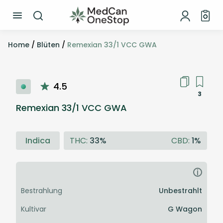
Home
/
Blüten
/
Remexian 33/1 VCC GWA
4.5
3
Remexian 33/1 VCC GWA
Indica
THC:
33%
CBD:
1%
i
Bestrahlung
Unbestrahlt
Kultivar
G Wagon