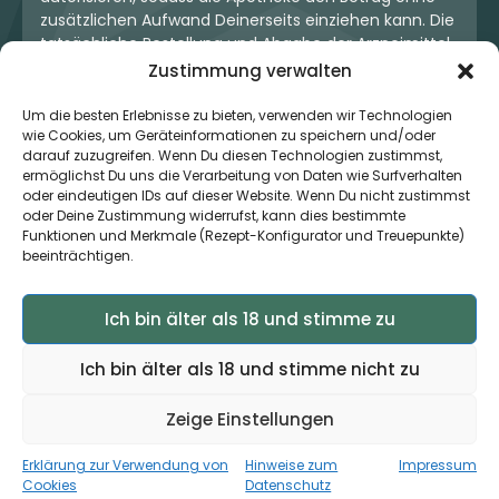
zusätzlichen Aufwand Deinerseits einziehen kann. Die
tatsächliche Bestellung und Abgabe der Arzneimittel
erfolgt jedoch ausschließlich über die jeweilige
Zustimmung verwalten
Apotheke. Der Kaufvertrag entsteht stets zwischen
Dir und der Apotheke. Unser OneStop-Service stellt
Um die besten Erlebnisse zu bieten, verwenden wir Technologien
kein pharmazeutisches Angebot dar, sondern dient
wie Cookies, um Geräteinformationen zu speichern und/oder
darauf zuzugreifen. Wenn Du diesen Technologien zustimmst,
lediglich der komfortablen Zahlungsabwicklung. Die
ermöglichst Du uns die Verarbeitung von Daten wie Surfverhalten
Nutzung ist freiwillig und hat keinerlei Einfluss auf die
oder eindeutigen IDs auf dieser Website. Wenn Du nicht zustimmst
ärztliche Therapieentscheidung oder die Wahl der
oder Deine Zustimmung widerrufst, kann dies bestimmte
verschriebenen Medikation. Apotheken sind rechtlich
Funktionen und Merkmale (Rezept-Konfigurator und Treuepunkte)
unabhängig und unterliegen den gesetzlichen
beeinträchtigen.
Vorgaben zur Arzneimittelabgabe.
Ich bin älter als 18 und stimme zu
© 2026 MedCanOneStop (MCOS GmbH) - Alle Rechte
Ich bin älter als 18 und stimme nicht zu
vorbehalten.
Zeige Einstellungen
Erklärung zur Verwendung von
Hinweise zum
Impressum
×
Zur App ›
Jetzt auch als App verfügbar
Cookies
Datenschutz