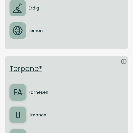
Erdig
Lemon
i
Terpene*
FA
Farnesen
LI
Limonen