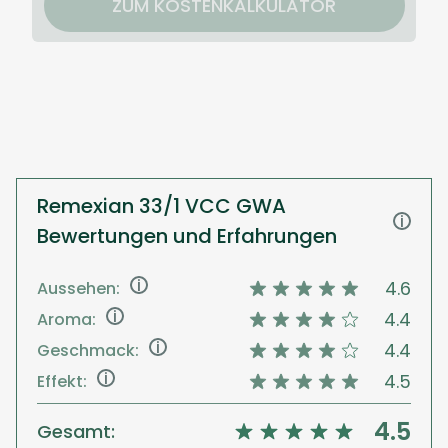
ZUM KOSTENKALKULATOR
Remexian 33/1 VCC GWA
i
Bewertungen und Erfahrungen
i
4.6
Aussehen:
i
4.4
Aroma:
i
4.4
Geschmack:
i
4.5
Effekt:
4.5
Gesamt: